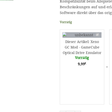
Kompatibilität beim Abspiele
Beschränkungen auf und erl
Software direkt über das ori
Vorrätig
Xeno
GC
Dieser Artikel:
Xeno
Mod
GC Mod - GameCube
-
Optical Drive Emulator
GameCube
Vorrätig
Optical
€
9,99
Drive
Emulator