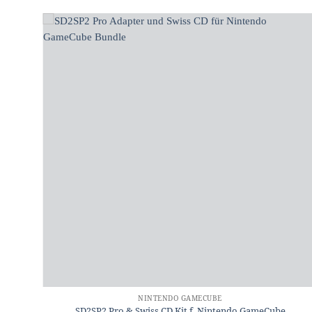
NINTENDO GAMECUBE
SD2SP2 Pro & Swiss CD Kit f. Nintendo GameCube