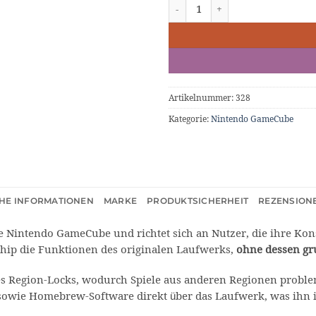
Xeno GC Mod - GameCube Optical
Artikelnummer:
328
Kategorie:
Nintendo GameCube
CHE INFORMATIONEN
MARKE
PRODUKTSICHERHEIT
REZENSIONE
ie Nintendo GameCube und richtet sich an Nutzer, die ihre Kon
Chip die Funktionen des originalen Laufwerks,
ohne dessen gr
s Region-Locks, wodurch Spiele aus anderen Regionen proble
sowie Homebrew-Software direkt über das Laufwerk, was ihn 