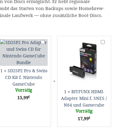
n von Discs ermöglicht. Er hebt regionale
aubt das Starten von Backups sowie Homebrew-
ginale Laufwerk — ohne zusätzliche Boot-Discs.
SD2SP2
BITFUNX
Pro
HDMI-
&
Adapter
Swiss
Mini
CD
f.
1
×
SD2SP2 Pro & Swiss
Kit
SNES
CD Kit f. Nintendo
f.
/
GameCube
Nintendo
N64
Vorrätig
GameCube
und
1
×
BITFUNX HDMI-
Gamecube
€
15,99
Adapter Mini f. SNES /
N64 und Gamecube
Vorrätig
€
17,99