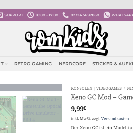
SUPPORT
10:00 - 17:00
02324 5692868
WHATSAP
FT
RETRO GAMING
NERDCORE
STICKER & AUF
KONSOLEN | VIDEOGAMES
/
NI
Xeno GC Mod – Game
9,99
€
inkl. MwSt.
zzgl.
Versandkosten
Der Xeno GC ist ein Modchip