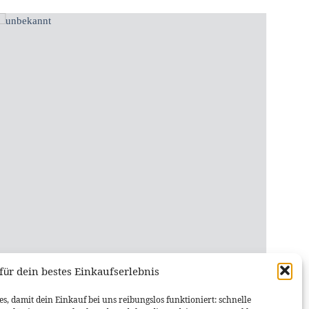
für dein bestes Einkaufserlebnis
NINTENDO GAMECUBE
s, damit dein Einkauf bei uns reibungslos funktioniert: schnelle
Xeno GC / SD2SP2 / Swiss Boot f. Gamecube
BIT