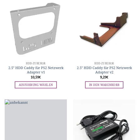
HDD-ZUBEHÖR
HDD-ZUBEHÖR
2.5″ HDD Caddy für PS2 Netzwerk
2.5″ HDD Caddy für PS2 Netzwerk
Adapter v1
Adapter v2
10,59
€
9,29
€
AUSFÜHRUNG WÄHLEN
IN DEN WARENKORB
Dieses
Produkt
weist
mehrere
Varianten
auf.
Die
Optionen
können
auf