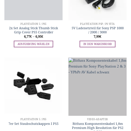
der
Produktseite
gewählt
werden
PLAYSTATION 5 / PS5
PLAYSTATION PSP / PS VITA
2x Set Analog Stick Thumb Stick
5V Ladenetzteil für Sony PSP 1000
Grip Cover PS5 Controller
/ 2000 / 3000
6,77
€
–
6,95
€
7,99
€
AUSFÜHRUNG WÄHLEN
IN DEN WARENKORB
Dieses
Produkt
weist
mehrere
Varianten
auf.
Die
Optionen
können
auf
der
Produktseite
gewählt
werden
PLAYSTATION 5 / PS5
VIDEO-ADAPTER
7er Set Staubschutzkappen I PS5
Bitfunx Komponentenkabel 1,8m
Premium High Resolution für PS2