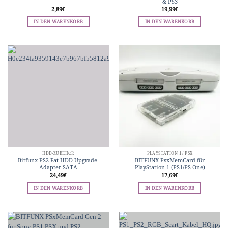
& PS3
2,89
€
19,99
€
IN DEN WARENKORB
IN DEN WARENKORB
HDD-ZUBEHÖR
PLAYSTATION 1 / PSX
Bitfunx PS2 Fat HDD Upgrade-
BITFUNX PsxMemCard für
Adapter SATA
PlayStation 1 (PS1/PS One)
24,49
€
17,69
€
IN DEN WARENKORB
IN DEN WARENKORB