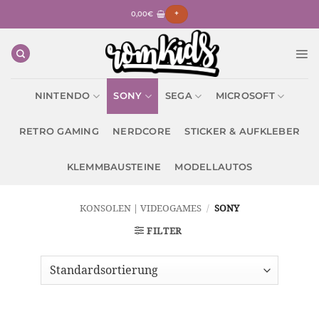
Zum
0,00
€
+
Inhalt
springen
NINTENDO
SONY
SEGA
MICROSOFT
RETRO GAMING
NERDCORE
STICKER & AUFKLEBER
KLEMMBAUSTEINE
MODELLAUTOS
KONSOLEN | VIDEOGAMES
/
SONY
FILTER