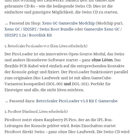
und Disc-Prüfung des Laufwerks. Danach liest Ihr GameCube
gebrannte CD-Rs – wie die beiliegende Swiss CD. Dies ist die
einfachste und günstigste Möglichkeit, die Swiss CD zu starten.
→ Passend im Shop:
Xeno GC Gamecube Modchip
(Modchip pur),
Xeno GC / SD2SP2 / Swiss Boot Bundle
oder
Gamecube Xeno GC /
SD2SP2 1.2a / Bootdisk Kit
2. RetroScaler PicoLoader v1.0 (Kein Löten erforderlich)
Der PicoLoader ist ein innovatives Open-Source-Modul, das Swiss
und andere Homebrew-Software startet – ganz
ohne Löten
. Das
flexible PCB-Kabel wird einfach auf die entsprechenden Kontakte
der Konsole gelegt und fixiert. Der PicoLoader funktioniert parallel
zum originalen Disc-Laufwerk und ist mit allen GameCube-
Varianten kompatibel (DOL-001
und
DOL-101). Perfekt für
Einsteiger und alle, die nicht löten möchten.
→ Passend dazu:
RetroScaler PicoLoader v1.0 Kit f. Gamecube
3. PicoBoot (Hardmod, Löten erforderlich)
PicoBoot nutzt einen Raspberry Pi Pico, der an die IPL-Bus-
Leitungen der Konsole gelötet wird. Beim Einschalten startet
PicoBoot direkt Swiss – ganz ohne Disc-Laufwerk. Die Swiss-CD wird