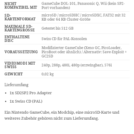
GameCube DOL-101, Panasonic Q, Wii (kein SP2-
NICHT
KOMPATIBEL MIT
Port vorhanden)
microSD / microSDHC / microSDXC, FAT32 mit 32
SD-
KARTENFORMAT
KB oder 64 KB Cluster-Größe
MAXIMALE SD-
Getestet bis 512 GB
KARTENGRÖSSE
ENTHALTENE
Swiss CD für PAL-Konsolen
DISC
Modifizierter GameCube (Xeno GC, PicoLoader,
VORAUSSETZUNG
PicoBoot oder ähnlich) / Alternativ: Save-Exploit +
GC2SD
VIDEOMODI MIT
240p, 288p, 480i, 480p (erzwingbar), 576i
SWISS
GEWICHT
0,02 kg
Lieferumfang
1x SD2SP2 Pro Adapter
1x Swiss CD (PAL)
Ein Nintendo GameCube, ein Modchip, eine microSD-Karte und
weiteres Zubehör gehören nicht zum Lieferumfang.