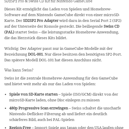
SD2SP2 Pro & Swiss CD Kit für Nintendo GameCube
Dieses Kit ermöglicht das Laden von Spielen und Homebrew-
Software auf dem Nintendo GameCube direkt von einer microSD-
Karte. Der
SD2SP2 Pro Adapter
wird dazu in den Serial Port 2 (SP2)
auf der Unterseite der Konsole gesteckt. Die beiliegende
Swiss CD
(PAL)
startet Swiss – die leistungsstarke Homebrew-Anwendung,
die das Herzstück dieses Kits bildet.
Wichtig: Der Adapter passt nur in GameCube-Modelle mit der
Bezeichnung
DOL-001
. Nur diese besitzen den benötigten SP2-Port.
Das spätere Modell DOL-101 hat diesen Anschluss nicht.
Was kann Swiss?
Swiss ist die zentrale Homebrew-Anwendung für den GameCube
und bietet weit mehr als nur das Laden von Spielen:
Spiele von SD-Karte starten
– Spiele (ISO/GCM) direkt von der
microSD-Karte laden, ohne Disc einlegen zu müssen
480p Progressive Scan erzwingen
– Swiss schaltet die unscharfe
Nintendo-Deflicker-Filterung ab und liefert ein deutlich
schärferes Bild, auch bei PAL-Spielen
Region-Free
– Import-Spiele aus Japan oder den USA laufen ohne