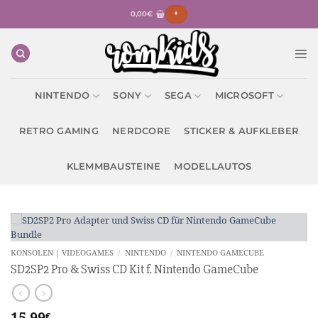
Zum
0,00
€
+
Inhalt
springen
NINTENDO
SONY
SEGA
MICROSOFT
RETRO GAMING
NERDCORE
STICKER & AUFKLEBER
KLEMMBAUSTEINE
MODELLAUTOS
KONSOLEN | VIDEOGAMES
/
NINTENDO
/
NINTENDO GAMECUBE
SD2SP2 Pro & Swiss CD Kit f. Nintendo GameCube
15,99
€