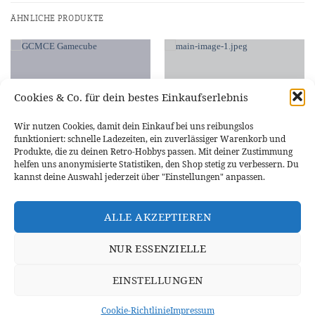
ÄHNLICHE PRODUKTE
Cookies & Co. für dein bestes Einkaufserlebnis
NICHT VORRÄTIG
Wir nutzen Cookies, damit dein Einkauf bei uns reibungslos
funktioniert: schnelle Ladezeiten, ein zuverlässiger Warenkorb und
Produkte, die zu deinen Retro-Hobbys passen. Mit deiner Zustimmung
helfen uns anonymisierte Statistiken, den Shop stetig zu verbessern. Du
kannst deine Auswahl jederzeit über "Einstellungen" anpassen.
NINTENDO GAMECUBE
NINTENDO 64
BITFUNX GCMCE für Nintendo
SCART (AV) Kabel für SNES,
GameCube Wii Speicherkarte SD-
Nintendo 64 & GameCube – TV
ALLE AKZEPTIEREN
Karte
Audio Video Kabel – 1,8 m
29,19
€
8,95
€
NUR ESSENZIELLE
IN DEN WARENKORB
WEITERLESEN
EINSTELLUNGEN
WIDERRUFSBELEHRUNG
DATENSCHUTZERKLÄRUNG
VERSANDINFORMATIONEN
ZAHLUNGSARTEN
IMPRESSUM
Cookie-Richtlinie
Impressum
VERTRAG WIDERRUFEN