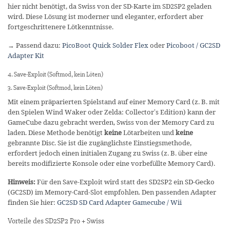
hier nicht benötigt, da Swiss von der SD-Karte im SD2SP2 geladen
wird. Diese Lösung ist moderner und eleganter, erfordert aber
fortgeschrittenere Lötkenntnisse.
→ Passend dazu:
PicoBoot Quick Solder Flex
oder
Picoboot / GC2SD
Adapter Kit
4. Save-Exploit (Softmod, kein Löten)
3. Save-Exploit (Softmod, kein Löten)
Mit einem präparierten Spielstand auf einer Memory Card (z. B. mit
den Spielen Wind Waker oder Zelda: Collector’s Edition) kann der
GameCube dazu gebracht werden, Swiss von der Memory Card zu
laden. Diese Methode benötigt
keine
Lötarbeiten und
keine
gebrannte Disc. Sie ist die zugänglichste Einstiegsmethode,
erfordert jedoch einen initialen Zugang zu Swiss (z. B. über eine
bereits modifizierte Konsole oder eine vorbefüllte Memory Card).
Hinweis:
Für den Save-Exploit wird statt des SD2SP2 ein SD-Gecko
(GC2SD) im Memory-Card-Slot empfohlen. Den passenden Adapter
finden Sie hier:
GC2SD SD Card Adapter Gamecube / Wii
Vorteile des SD2SP2 Pro + Swiss