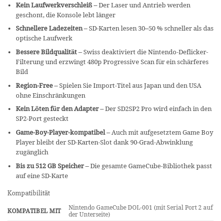
Kein Laufwerkverschleiß
– Der Laser und Antrieb werden
geschont, die Konsole lebt länger
Schnellere Ladezeiten
– SD-Karten lesen 30–50 % schneller als das
optische Laufwerk
Bessere Bildqualität
– Swiss deaktiviert die Nintendo-Deflicker-
Filterung und erzwingt 480p Progressive Scan für ein schärferes
Bild
Region-Free
– Spielen Sie Import-Titel aus Japan und den USA
ohne Einschränkungen
Kein Löten für den Adapter
– Der SD2SP2 Pro wird einfach in den
SP2-Port gesteckt
Game-Boy-Player-kompatibel
– Auch mit aufgesetztem Game Boy
Player bleibt der SD-Karten-Slot dank 90-Grad-Abwinklung
zugänglich
Bis zu 512 GB Speicher
– Die gesamte GameCube-Bibliothek passt
auf eine SD-Karte
Kompatibilität
Nintendo GameCube DOL-001 (mit Serial Port 2 auf
KOMPATIBEL MIT
der Unterseite)