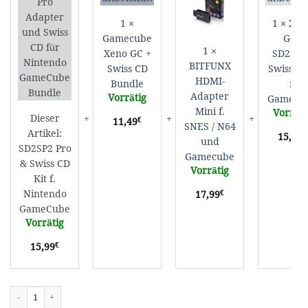
Pro
Xeno
HDMI-
G
&
GC
Adapter
/
1
×
1
×
Xen
Swiss
+
Mini
S
Gamecube
GC /
CD
Swiss
f.
/
1
×
Xeno GC +
SD2SP2 
Kit
CD
SNES
S
BITFUNX
Swiss CD
Swiss Bo
f.
Bundle
/
B
HDMI-
Nintendo
N64
f.
Bundle
f.
Adapter
GameCube
und
G
Vorrätig
Gamecu
Gamecube
Mini f.
Vorräti
Dieser
€
11,49
SNES / N64
Artikel:
€
15,49
und
SD2SP2 Pro
Gamecube
& Swiss CD
Vorrätig
Kit f.
Nintendo
€
17,99
GameCube
Vorrätig
€
15,99
SD2SP2 Pro & Swiss CD Kit f. Nintendo GameCube Menge