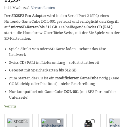
inkl. MwSt.
zzgl.
Versandkosten
Der
SD2SP2 Pro Adapter
wird in den Serial Port 2 (SP2) eines
Nintendo GameCube DOL-001 gesteckt und ermöglicht den Zugriff
auf
microSD-Karten bis 512 GB
. Die beiliegende
Swiss CD (PAL)
startet die Homebrew-Oberfläche Swiss, mit der Sie Spiele von der
SD-Karte laden.
Spiele direkt von microSD-Karte laden – schont das Disc-
Laufwerk
Swiss CD (PAL) im Lieferumfang – sofort startbereit
Getestet mit Speicherkarten
bis 512 GB
Zum Starten der CD ist ein
modifizierter GameCube
nötig (Xeno
GC-Modchip oder PicoBoot) – siehe Beschreibung
Nur kompatibel mit GameCube
DOL-001
(mit SP2-Port auf der
Unterseite)
Vorrätig
SD2SP2
Gamecube
BITFUNX
X