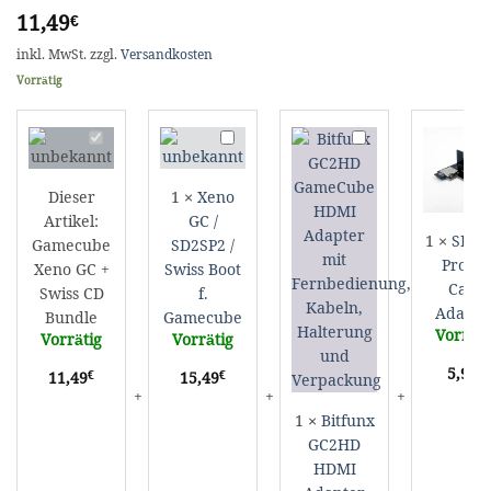
11,49
€
inkl. MwSt.
zzgl.
Versandkosten
Vorrätig
Gamecube
Xeno
Bitfunx
S
Xeno
GC
GC2HD
P
GC
/
HDMI
S
Dieser
1
×
Xeno
+
SD2SP2
Adapter
C
Artikel:
GC /
Swiss
/
fuer
A
1
×
SD2S
Gamecube
SD2SP2 /
CD
Swiss
Nintendo
Pro SD
Xeno GC +
Swiss Boot
Bundle
Boot
GameCube
Card
f.
DOL-
Swiss CD
f.
Adapte
Gamecube
001
Bundle
Gamecube
Vorräti
Vorrätig
Vorrätig
€
5,99
€
€
11,49
15,49
1
×
Bitfunx
GC2HD
HDMI