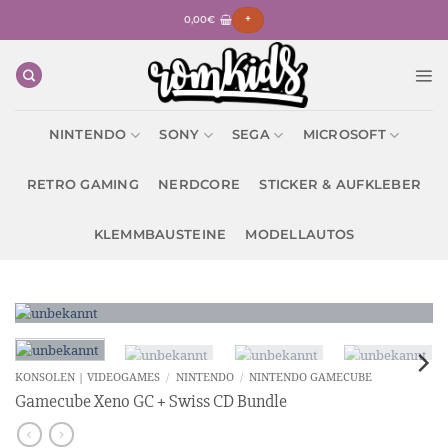
Zum
0,00
€
+
Inhalt
springen
NINTENDO
SONY
SEGA
MICROSOFT
RETRO GAMING
NERDCORE
STICKER & AUFKLEBER
KLEMMBAUSTEINE
MODELLAUTOS
KONSOLEN | VIDEOGAMES
/
NINTENDO
/
NINTENDO GAMECUBE
Gamecube Xeno GC + Swiss CD Bundle