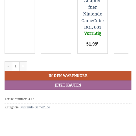
Adapter
fuer
Nintendo
GameCube
DOL-001
Vorrätig
€
51,99
Gamecube Xeno GC + Swiss CD Bundle Menge
IN DEN WARENKORB
JETZT KAUFEN
Artikelnummer:
477
Kategorie:
Nintendo GameCube