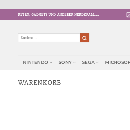
Zum
RETRO, GADGETS UND ANDERER NERDKRAM.....
Inhalt
springen
Suchen
nach:
NINTENDO
SONY
SEGA
MICROSO
WARENKORB