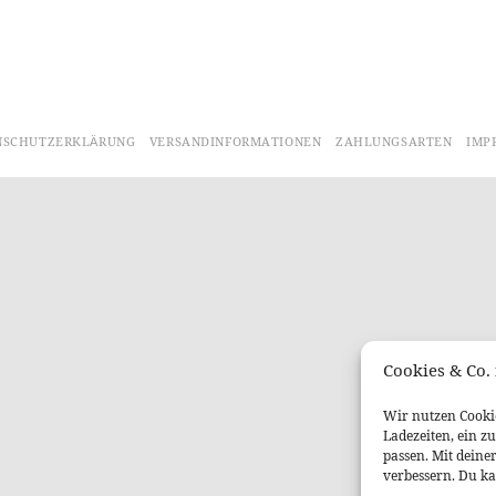
NSCHUTZERKLÄRUNG
VERSANDINFORMATIONEN
ZAHLUNGSARTEN
IMP
Cookies & Co. 
Wir nutzen Cookie
Ladezeiten, ein z
passen. Mit deine
verbessern. Du ka