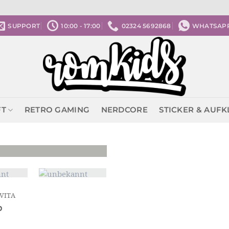
SUPPORT
10:00 - 17:00
02324 5692868
WHATSAP
FT
RETRO GAMING
NERDCORE
STICKER & AUF
 VITA
P