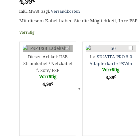
4,99
€
inkl. MwSt.
zzgl.
Versandkosten
Mit diesem Kabel haben Sie die Möglichkeit, Ihre PSP
Vorrätig
USB
SD2V
Stromkabel
PRO
Dieser Artikel:
USB
1
×
SD2VITA PRO 5.0
/
5.0
Stromkabel / Netzkabel
Adapterkarte PSVita
Netzkabel
Adapt
Vorrätig
f. Sony PSP
f.
PSVit
Vorrätig
€
3,89
Sony
€
4,99
PSP