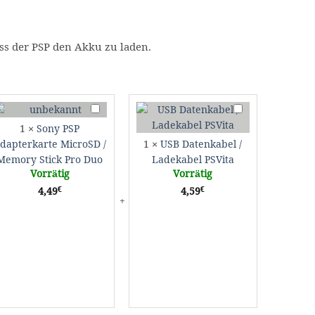
ss der PSP den Akku zu laden.
Sony
USB
PSP
Datenkabel
1
×
Sony PSP
Adapterkarte
/
dapterkarte MicroSD /
1
×
USB Datenkabel /
MicroSD
Ladekabel
Memory Stick Pro Duo
Ladekabel PSVita
/
PSVita
Vorrätig
Vorrätig
Memory
€
€
4,49
4,59
Stick
Pro
Duo