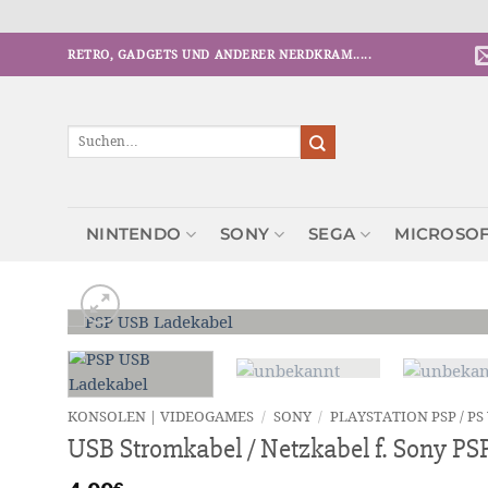
Zum
RETRO, GADGETS UND ANDERER NERDKRAM.....
Inhalt
springen
Suchen
nach:
NINTENDO
SONY
SEGA
MICROSO
KONSOLEN | VIDEOGAMES
/
SONY
/
PLAYSTATION PSP / PS
USB Stromkabel / Netzkabel f. Sony PS