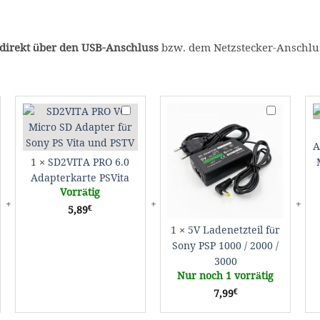
direkt über den USB-Anschluss
bzw. dem Netzstecker-Anschlu
ITA
SD2VITA
5V
PRO
Ladenetzteil
6.0
für
A
erkarte
Adapterkarte
Sony
1
×
SD2VITA PRO 6.0
a
PSVita
PSP
Adapterkarte PSVita
1000
Vorrätig
/
€
5,89
2000
/
1
×
5V Ladenetzteil für
3000
Sony PSP 1000 / 2000 /
3000
Nur noch 1 vorrätig
€
7,99