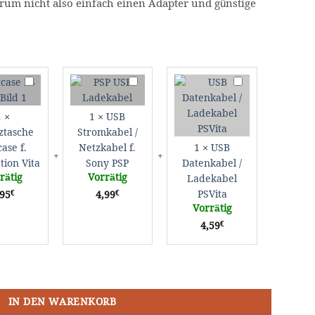
rum nicht also einfach einen Adapter und günstige
Schutztasche
USB
USB
Softcase
Stromkabel
Datenkabel
f.
/
/
1
×
1
×
USB
PlayStation
Netzkabel
Ladekabel
ztasche
Stromkabel /
Vita
f.
PSVita
case f.
Netzkabel f.
1
×
USB
Sony
tion Vita
Sony PSP
Datenkabel /
PSP
rätig
Vorrätig
Ladekabel
€
€
PSVita
,95
4,99
Vorrätig
€
4,59
 Memory Stick Pro Duo Menge
IN DEN WARENKORB