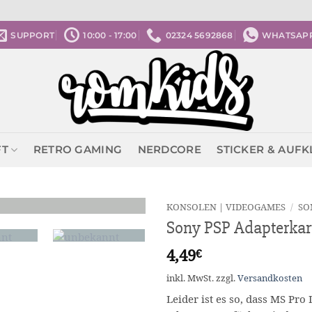
SUPPORT
10:00 - 17:00
02324 5692868
WHATSAP
FT
RETRO GAMING
NERDCORE
STICKER & AUF
KONSOLEN | VIDEOGAMES
/
SO
Sony PSP Adapterkar
4,49
€
inkl. MwSt.
zzgl.
Versandkosten
Leider ist es so, dass MS Pr