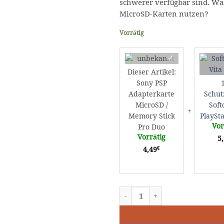
schwerer verfügbar sind. Wa
MicroSD-Karten nutzen?
Vorrätig
Sony
PSP
Dieser Artikel:
Adapterkarte
Sony PSP
MicroSD
Adapterkarte
Schut
/
MicroSD /
Soft
Memory
Memory Stick
PlaySta
Stick
Vor
Pro Duo
Pro
Vorrätig
Duo
5
€
4,49
Sony PSP Adapterkarte MicroSD /