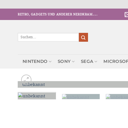
Zum
RETRO, GADGETS UND ANDERER NERDKRAM.....
Inhalt
springen
Suchen
nach:
NINTENDO
SONY
SEGA
MICROSO