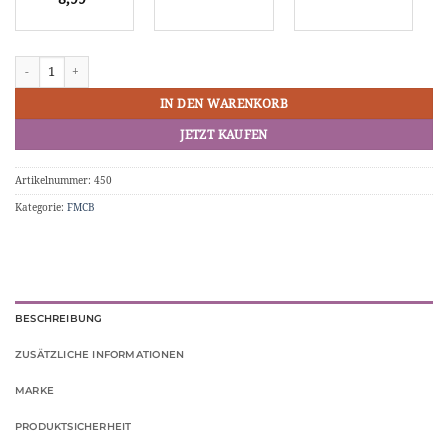
Memory Card 8MB FMCB V1.966 PS2 Bitfunx Menge
IN DEN WARENKORB
JETZT KAUFEN
Artikelnummer:
450
Kategorie:
FMCB
BESCHREIBUNG
ZUSÄTZLICHE INFORMATIONEN
MARKE
PRODUKTSICHERHEIT