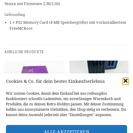
9xxxx mit Firmware 2.30/2.50)
Lieferumfang
1 × PS2 Memory Card (8 MB Speichergröße) mit vorinstalliertem
FreeMCBoot
ÄHNLICHE PRODUKTE
Cookies & Co. für dein bestes Einkaufserlebnis
Wir nutzen Cookies, damit dein Einkauf bei uns reibungslos
funktioniert: schnelle Ladezeiten, ein zuverlässiger Warenkorb und
Produkte, die zu deinen Retro-Hobbys passen. Mit deiner Zustimmung
helfen uns anonymisierte Statistiken, den Shop stetig zu verbessern. Du
kannst deine Auswahl jederzeit über "Einstellungen" anpassen.
FMCB
FMCB
FMCB 8MB & MX4SIO Adapter
Memory Card 16MB FMCB V1.966
ALLE AKZEPTIEREN
Bundle
PS2 Bitfunx