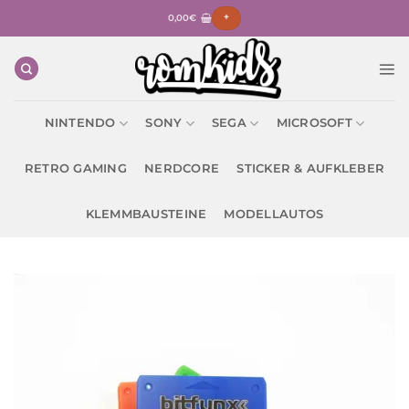
Zum
0,00
€
+
Inhalt
springen
NINTENDO
SONY
SEGA
MICROSOFT
RETRO GAMING
NERDCORE
STICKER & AUFKLEBER
KLEMMBAUSTEINE
MODELLAUTOS