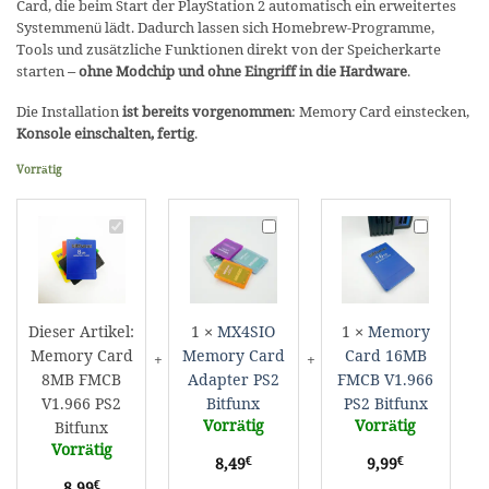
Card, die beim Start der PlayStation 2 automatisch ein erweitertes
Systemmenü lädt. Dadurch lassen sich Homebrew-Programme,
Tools und zusätzliche Funktionen direkt von der Speicherkarte
starten –
ohne Modchip und ohne Eingriff in die Hardware
.
Die Installation
ist bereits vorgenommen
: Memory Card einstecken,
Konsole einschalten, fertig
.
Vorrätig
Memory
MX4SIO
Memory
Card
Memory
Card
8MB
Card
16MB
FMCB
Adapter
FMCB
V1.966
PS2
V1.966
Dieser Artikel:
1
×
MX4SIO
1
×
Memory
PS2
Bitfunx
PS2
Memory Card
Memory Card
Card 16MB
Bitfunx
Bitfunx
8MB FMCB
Adapter PS2
FMCB V1.966
V1.966 PS2
Bitfunx
PS2 Bitfunx
Vorrätig
Vorrätig
Bitfunx
Vorrätig
€
€
8,49
9,99
€
8,99