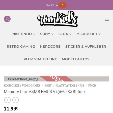
Zum
0,00
€
+
Inhalt
springen
NINTENDO
SONY
SEGA
MICROSOFT
RETRO GAMING
NERDCORE
STICKER & AUFKLEBER
KLEMMBAUSTEINE
MODELLAUTOS
KONSOLEN | VIDEOGAMES
/
SONY
/
PLAYSTATION 2 / PS2
/
FMCB
Memory Card 64MB FMCB V1.966 PS2 Bitfunx
11,99
€