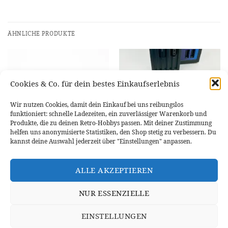
ÄHNLICHE PRODUKTE
Cookies & Co. für dein bestes Einkaufserlebnis
Wir nutzen Cookies, damit dein Einkauf bei uns reibungslos
funktioniert: schnelle Ladezeiten, ein zuverlässiger Warenkorb und
Produkte, die zu deinen Retro-Hobbys passen. Mit deiner Zustimmung
helfen uns anonymisierte Statistiken, den Shop stetig zu verbessern. Du
kannst deine Auswahl jederzeit über "Einstellungen" anpassen.
FMCB
FMCB
Memory Card 8MB FMCB V1.966
Memory Card 16MB FMCB V1.966
ALLE AKZEPTIEREN
PS2 Bitfunx
PS2 Bitfunx
8,99
€
9,99
€
NUR ESSENZIELLE
IN DEN WARENKORB
IN DEN WARENKORB
EINSTELLUNGEN
WIDERRUFSBELEHRUNG
DATENSCHUTZERKLÄRUNG