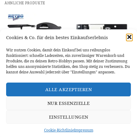
ÄHNLICHE PRODUKTE
Cookies & Co. für dein bestes Einkaufserlebnis
NICHT VORRÄTIG
Wir nutzen Cookies, damit dein Einkauf bei uns reibungslos
funktioniert: schnelle Ladezeiten, ein zuverlässiger Warenkorb und
Produkte, die zu deinen Retro-Hobbys passen. Mit deiner Zustimmung
helfen uns anonymisierte Statistiken, den Shop stetig zu verbessern. Du
kannst deine Auswahl jederzeit über "Einstellungen" anpassen.
SEGA DREAMCAST
SEGA DREAMCAST
RETROSCALER GDEMU Remote
RetroScaler GDEMU 5.15b für
SD Card Mount Kit für SEGA
SEGA Dreamcast
ALLE AKZEPTIEREN
Dreamcast
13,59
€
47,95
€
WEITERLESEN
IN DEN WARENKORB
NUR ESSENZIELLE
EINSTELLUNGEN
WIDERRUFSBELEHRUNG
DATENSCHUTZERKLÄRUNG
VERSANDINFORMATIONEN
ZAHLUNGSARTEN
IMPRESSUM
Cookie-Richtlinie
Impressum
VERTRAG WIDERRUFEN