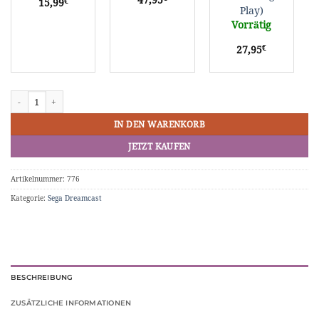
47,95
€
15,99
Play)
Play)
Vorrätig
€
27,95
BITFUNX HDMI-Adapter Mini f. Sega Dreamcast Menge
IN DEN WARENKORB
JETZT KAUFEN
Artikelnummer:
776
Kategorie:
Sega Dreamcast
BESCHREIBUNG
ZUSÄTZLICHE INFORMATIONEN