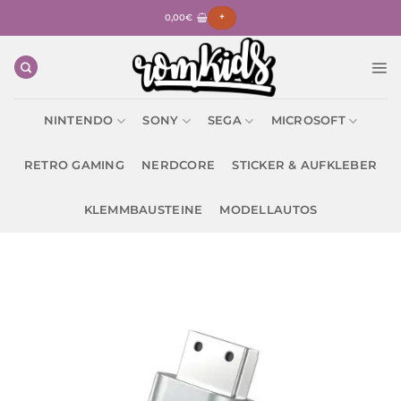
Zum
0,00
€
+
Inhalt
springen
NINTENDO
SONY
SEGA
MICROSOFT
RETRO GAMING
NERDCORE
STICKER & AUFKLEBER
KLEMMBAUSTEINE
MODELLAUTOS