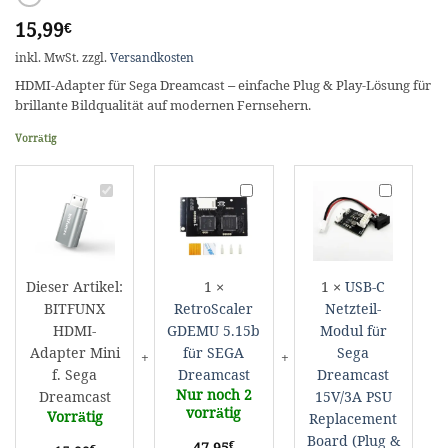
15,99
€
inkl. MwSt.
zzgl.
Versandkosten
HDMI-Adapter für Sega Dreamcast – einfache Plug & Play-Lösung für
brillante Bildqualität auf modernen Fernsehern.
Vorrätig
BITFUNX
RetroScaler
USB-
HDMI-
GDEMU
C
Adapter
5.15b
Netzteil-
Mini
für
Modul
f.
SEGA
für
Dieser Artikel:
1
×
1
×
USB-C
Sega
Dreamcast
Sega
BITFUNX
RetroScaler
Netzteil-
Dreamcast
Dreamcast
HDMI-
GDEMU 5.15b
Modul für
15V/3A
PSU
Adapter Mini
für SEGA
Sega
Replacemen
f. Sega
Dreamcast
Dreamcast
Board
Nur noch 2
Dreamcast
15V/3A PSU
(Plug
vorrätig
Vorrätig
Replacement
&
Board (Plug &
€