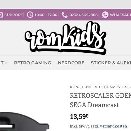
SUPPORT
10:00 - 17:00
02324 5692868
WHATSAP
FT
RETRO GAMING
NERDCORE
STICKER & AUF
KONSOLEN | VIDEOGAMES
/
SE
RETROSCALER GDEMU
SEGA Dreamcast
13,59
€
inkl. MwSt.
zzgl.
Versandkosten