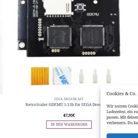
Cookies & Co. 
SEGA DREAMCAST
RetroScaler GDEMU 5.15b für SEGA Dreamcast
Wir nutzen Cookie
Ladezeiten, ein z
47,95
€
passen. Mit deine
verbessern. Du ka
IN DEN WARENKORB