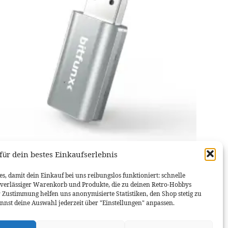
für dein bestes Einkaufserlebnis
SEGA DREAMCAST
BITFUNX HDMI-Adapter Mini f. Sega Dreamcast
s, damit dein Einkauf bei uns reibungslos funktioniert: schnelle
uverlässiger Warenkorb und Produkte, die zu deinen Retro-Hobbys
15,99
€
r Zustimmung helfen uns anonymisierte Statistiken, den Shop stetig zu
nnst deine Auswahl jederzeit über "Einstellungen" anpassen.
IN DEN WARENKORB