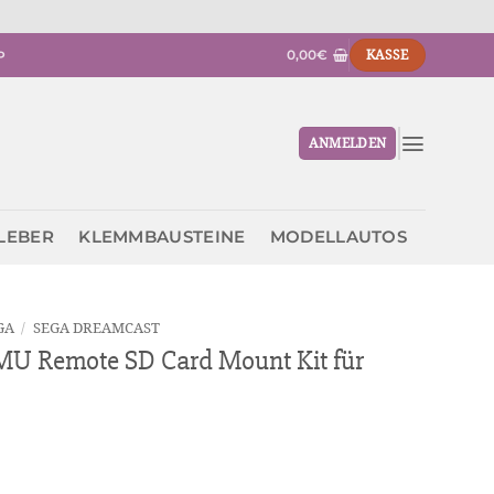
0,00
€
KASSE
P
ANMELDEN
KLEBER
KLEMMBAUSTEINE
MODELLAUTOS
GA
/
SEGA DREAMCAST
 Remote SD Card Mount Kit für