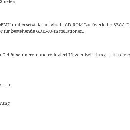
Spielen.
 GDEMU und
ersetzt
das originale GD-ROM-Laufwerk der SEGA Dr
r für
bestehende
GDEMU-Installationen.
m Gehäuseinneren und reduziert Hitzeentwicklung – ein relevan
t Kit
erung