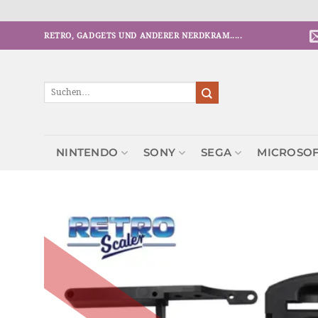
Zum
RETRO, GADGETS UND ANDERER NERDKRAM.....
Inhalt
springen
Suchen
nach:
NINTENDO
SONY
SEGA
MICROSO