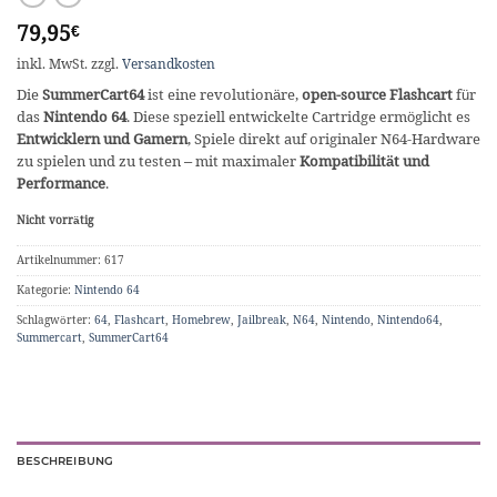
79,95
€
inkl. MwSt.
zzgl.
Versandkosten
Die
SummerCart64
ist eine revolutionäre,
open-source Flashcart
für
das
Nintendo 64
. Diese speziell entwickelte Cartridge ermöglicht es
Entwicklern und Gamern
, Spiele direkt auf originaler N64-Hardware
zu spielen und zu testen – mit maximaler
Kompatibilität und
Performance
.
Nicht vorrätig
Artikelnummer:
617
Kategorie:
Nintendo 64
Schlagwörter:
64
,
Flashcart
,
Homebrew
,
Jailbreak
,
N64
,
Nintendo
,
Nintendo64
,
Summercart
,
SummerCart64
BESCHREIBUNG