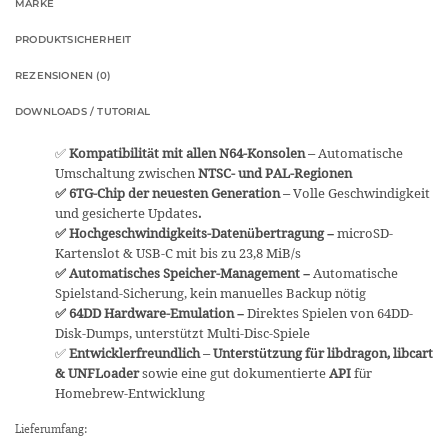
MARKE
PRODUKTSICHERHEIT
REZENSIONEN (0)
DOWNLOADS / TUTORIAL
✅
Kompatibilität mit allen N64-Konsolen
– Automatische
Umschaltung zwischen
NTSC- und PAL-Regionen
✅
6TG-Chip der neuesten Generation
–
Volle Geschwindigkeit
und gesicherte Updates
.
✅
Hochgeschwindigkeits-Datenübertragung
–
microSD-
Kartenslot & USB-C mit bis zu 23,8 MiB/s
✅
Automatisches Speicher-Management
–
Automatische
Spielstand-Sicherung, kein manuelles Backup nötig
✅
64DD Hardware-Emulation
–
Direktes Spielen von 64DD-
Disk-Dumps, unterstützt Multi-Disc-Spiele
✅
Entwicklerfreundlich
–
Unterstützung für libdragon, libcart
& UNFLoader
sowie eine gut dokumentierte
API
für
Homebrew-Entwicklung
Lieferumfang: