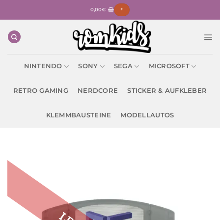
Zum
0,00
€
+
Inhalt
springen
NINTENDO
SONY
SEGA
MICROSOFT
RETRO GAMING
NERDCORE
STICKER & AUFKLEBER
KLEMMBAUSTEINE
MODELLAUTOS