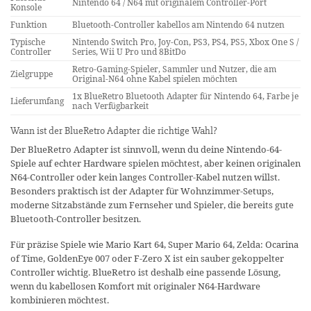
Nintendo 64 / N64 mit originalem Controller-Port
Konsole
Funktion
Bluetooth-Controller kabellos am Nintendo 64 nutzen
Typische
Nintendo Switch Pro, Joy-Con, PS3, PS4, PS5, Xbox One S /
Controller
Series, Wii U Pro und 8BitDo
Retro-Gaming-Spieler, Sammler und Nutzer, die am
Zielgruppe
Original-N64 ohne Kabel spielen möchten
1x BlueRetro Bluetooth Adapter für Nintendo 64, Farbe je
Lieferumfang
nach Verfügbarkeit
Wann ist der BlueRetro Adapter die richtige Wahl?
Der BlueRetro Adapter ist sinnvoll, wenn du deine Nintendo-64-
Spiele auf echter Hardware spielen möchtest, aber keinen originalen
N64-Controller oder kein langes Controller-Kabel nutzen willst.
Besonders praktisch ist der Adapter für Wohnzimmer-Setups,
moderne Sitzabstände zum Fernseher und Spieler, die bereits gute
Bluetooth-Controller besitzen.
Für präzise Spiele wie Mario Kart 64, Super Mario 64, Zelda: Ocarina
of Time, GoldenEye 007 oder F-Zero X ist ein sauber gekoppelter
Controller wichtig. BlueRetro ist deshalb eine passende Lösung,
wenn du kabellosen Komfort mit originaler N64-Hardware
kombinieren möchtest.