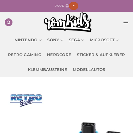
Zum
0,00
€
+
Inhalt
springen
NINTENDO
SONY
SEGA
MICROSOFT
RETRO GAMING
NERDCORE
STICKER & AUFKLEBER
KLEMMBAUSTEINE
MODELLAUTOS