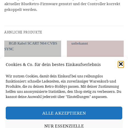
aktueller BlueRetro-Firmware genutzt und der Controller korrekt
gekoppelt werden.
ÄHNLICHE PRODUKTE
Cookies & Co. für dein bestes Einkaufserlebnis
NICHT VORRÄTIG
NICHT VORRÄTIG
Wir nutzen Cookies, damit dein Einkauf bei uns reibungslos
funktioniert: schnelle Ladezeiten, ein zuverlässiger Warenkorb und
Produkte, die zu deinen Retro-Hobbys passen. Mit deiner Zustimmung
helfen uns anonymisierte Statistiken, den Shop stetig zu verbessern. Du
kannst deine Auswahl jederzeit über "Einstellungen" anpassen.
NINTENDO 64
NINTENDO 64
BITFUNX RGB Scart-Kabel TTL-
Jumper Pak f. Nintendo 64 (N64)
CSYNC für Nintendo 64 RGB-Mod
ALLE AKZEPTIEREN
23,95
€
8,70
€
NUR ESSENZIELLE
WEITERLESEN
WEITERLESEN