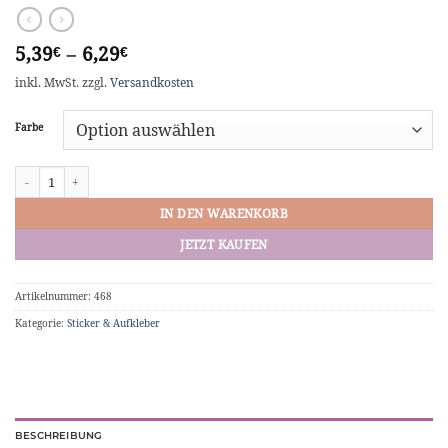
5,39
–
6,29
€
€
inkl. MwSt.
zzgl.
Versandkosten
Farbe
Vinyl-Sticker Social Media Instagram "DEIN NAME" Aufkleber Menge
IN DEN WARENKORB
JETZT KAUFEN
Artikelnummer:
468
Kategorie:
Sticker & Aufkleber
BESCHREIBUNG