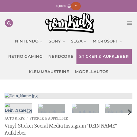
Zum
0,00
€
+
Inhalt
springen
NINTENDO
SONY
SEGA
MICROSOFT
RETRO GAMING
NERDCORE
STICKER & AUFKLEBER
KLEMMBAUSTEINE
MODELLAUTOS
AUTO & KFZ
/
STICKER & AUFKLEBER
Vinyl-Sticker Social Media Instagram “DEIN NAME”
Aufkleber