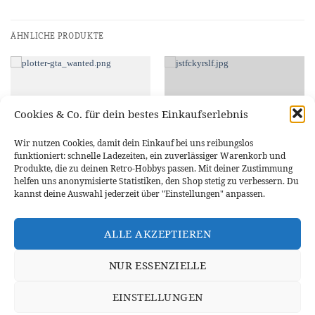
ÄHNLICHE PRODUKTE
Cookies & Co. für dein bestes Einkaufserlebnis
Wir nutzen Cookies, damit dein Einkauf bei uns reibungslos
funktioniert: schnelle Ladezeiten, ein zuverlässiger Warenkorb und
Produkte, die zu deinen Retro-Hobbys passen. Mit deiner Zustimmung
helfen uns anonymisierte Statistiken, den Shop stetig zu verbessern. Du
kannst deine Auswahl jederzeit über "Einstellungen" anpassen.
STICKER & AUFKLEBER
STICKER & AUFKLEBER
Vinyl-Sticker WANTED ***** GTA
Vinyl-Sticker “JSTFCKYRSLF”
V Style Aufkleber
Aufkleber
ALLE AKZEPTIEREN
3,59
€
4,27
€
NUR ESSENZIELLE
AUSFÜHRUNG WÄHLEN
AUSFÜHRUNG WÄHLEN
Dieses
Dieses
Produkt
Produkt
EINSTELLUNGEN
weist
weist
mehrere
mehrere
WIDERRUFSBELEHRUNG
DATENSCHUTZERKLÄRUNG