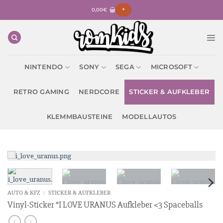
Zum
0,00
€
+
Inhalt
springen
NINTENDO
SONY
SEGA
MICROSOFT
RETRO GAMING
NERDCORE
STICKER & AUFKLEBER
KLEMMBAUSTEINE
MODELLAUTOS
AUTO & KFZ
/
STICKER & AUFKLEBER
Vinyl-Sticker “I LOVE URANUS Aufkleber <3 Spaceballs