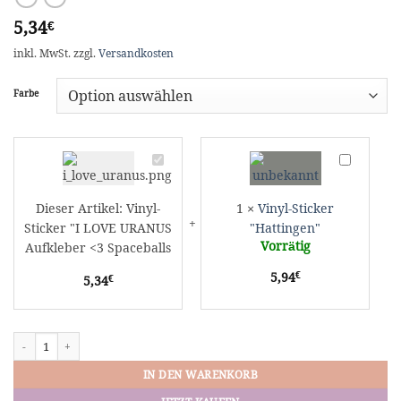
5,34
€
inkl. MwSt.
zzgl.
Versandkosten
Farbe
Vinyl-
Vinyl-
Sticker
Sticker
"I
"Hattingen"
Dieser Artikel:
Vinyl-
1
×
Vinyl-Sticker
LOVE
Sticker "I LOVE URANUS
"Hattingen"
URANUS
Vorrätig
Aufkleber <3 Spaceballs
Aufkleber
<3
€
5,94
€
5,34
Spaceballs
Vinyl-Sticker "I LOVE URANUS Aufkleber <3 Spaceballs Menge
IN DEN WARENKORB