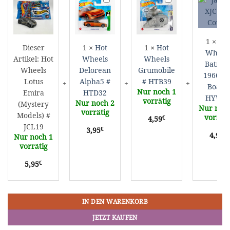
Wheels
Wheels
Wheels
W
Lotus
Delorean
Grumobile
B
Emira
Alpha5
#
1
(Mystery
#
HTB39
B
1
×
Ho
Dieser
1
×
Hot
1
×
Hot
Models)
HTD32
B
Wheel
Artikel:
Hot
Wheels
Wheels
#
#
Batma
Wheels
Delorean
Grumobile
JCL19
H
1966 Ba
Lotus
Alpha5 #
# HTB39
Boat #
Nur noch 1
Emira
HTD32
HYW5
vorrätig
Nur noch 2
(Mystery
Nur noch
vorrätig
Models) #
vorräti
€
4,59
JCL19
€
3,95
€
4,95
Nur noch 1
vorrätig
€
5,95
IN DEN WARENKORB
JETZT KAUFEN