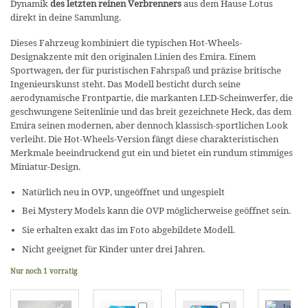
Dynamik
des letzten reinen Verbrenners
aus dem Hause Lotus
direkt in deine Sammlung.
Dieses Fahrzeug kombiniert die typischen Hot-Wheels-
Designakzente mit den originalen Linien des Emira. Einem
Sportwagen, der für puristischen Fahrspaß und präzise britische
Ingenieurskunst steht. Das Modell besticht durch seine
aerodynamische Frontpartie, die markanten LED-Scheinwerfer, die
geschwungene Seitenlinie und das breit gezeichnete Heck, das dem
Emira seinen modernen, aber dennoch klassisch-sportlichen Look
verleiht. Die Hot-Wheels-Version fängt diese charakteristischen
Merkmale beeindruckend gut ein und bietet ein rundum stimmiges
Miniatur-Design.
Natürlich neu in OVP, ungeöffnet und ungespielt
Bei Mystery Models kann die OVP möglicherweise geöffnet sein.
Sie erhalten exakt das im Foto abgebildete Modell.
Nicht geeignet für Kinder unter drei Jahren.
Nur noch 1 vorrätig
Hot
Hot
Hot
H