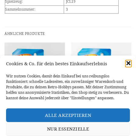
Spielzeug:
JCL19
Sammelnummer:
3
ÄHNLICHE PRODUKTE
Cookies & Co. für dein bestes Einkaufserlebnis
NICHT VORRÄTIG
Wir nutzen Cookies, damit dein Einkauf bei uns reibungslos
funktioniert: schnelle Ladezeiten, ein zuverlässiger Warenkorb und
Produkte, die zu deinen Retro-Hobbys passen. Mit deiner Zustimmung
helfen uns anonymisierte Statistiken, den Shop stetig zu verbessern. Du
kannst deine Auswahl jederzeit über "Einstellungen" anpassen.
SONSTIGE EXOTEN
SONSTIGE EXOTEN
Hot Wheels Alfa Romeo Giulia TI
Hot Wheels Shelby Cobra
ALLE AKZEPTIEREN
Super # HYW40
“Daytona” Coupe # HTF10
4,95
€
3,49
€
NUR ESSENZIELLE
IN DEN WARENKORB
WEITERLESEN