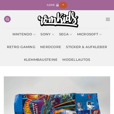
Zum
0,00
€
+
Inhalt
springen
NINTENDO
SONY
SEGA
MICROSOFT
RETRO GAMING
NERDCORE
STICKER & AUFKLEBER
KLEMMBAUSTEINE
MODELLAUTOS