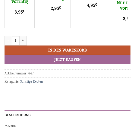
vorrätig
Nur noch
€
4,95
€
vorräti
2,95
€
3,95
€
3,95
Hot Wheels Delorean Alpha5 # HTD32 Menge
IN DEN WARENKORB
JETZT KAUFEN
Artikelnummer:
647
Kategorie:
Sonstige Exoten
BESCHREIBUNG
MARKE