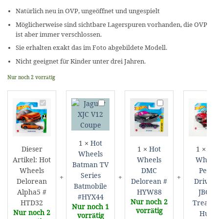
Natürlich neu in OVP, ungeöffnet und ungespielt
Möglicherweise sind sichtbare Lagerspuren vorhanden, die OVP
ist aber immer verschlossen.
Sie erhalten exakt das im Foto abgebildete Modell.
Nicht geeignet für Kinder unter drei Jahren.
Nur noch 2 vorrätig
Hot
Hot
Hot
H
Wheels
Wheels
Wheels
W
Delorean
Batman
DMC
P
Alpha5
TV
Delorean
D
#
Series
#
#
1
×
Hot
Dieser
1
×
Hot
1
×
Ho
HTD32
Batmobile
HYW88
J
Wheels
Artikel:
Hot
Wheels
Wheel
#HYX44
T
Batman TV
Wheels
DMC
Pedal
H
Series
Delorean
Delorean #
Driver 
Batmobile
Alpha5 #
HYW88
JBC23
#HYX44
Nur noch 2
HTD32
Treasu
Nur noch 1
vorrätig
Nur noch 2
Hunt
vorrätig