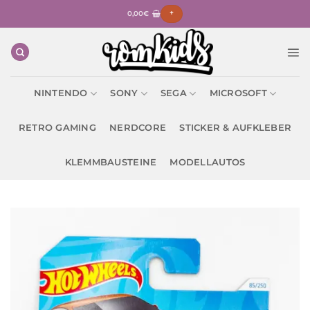
Zum
0,00
€
+
Inhalt
springen
NINTENDO
SONY
SEGA
MICROSOFT
RETRO GAMING
NERDCORE
STICKER & AUFKLEBER
KLEMMBAUSTEINE
MODELLAUTOS