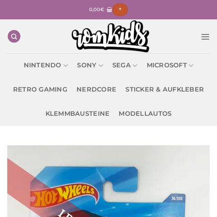
Zum
0,00
€
+
Inhalt
springen
NINTENDO
SONY
SEGA
MICROSOFT
RETRO GAMING
NERDCORE
STICKER & AUFKLEBER
KLEMMBAUSTEINE
MODELLAUTOS