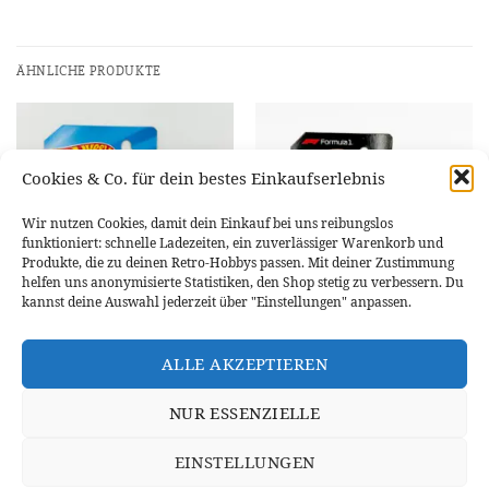
ÄHNLICHE PRODUKTE
Cookies & Co. für dein bestes Einkaufserlebnis
NICHT VORRÄTIG
Wir nutzen Cookies, damit dein Einkauf bei uns reibungslos
funktioniert: schnelle Ladezeiten, ein zuverlässiger Warenkorb und
Produkte, die zu deinen Retro-Hobbys passen. Mit deiner Zustimmung
helfen uns anonymisierte Statistiken, den Shop stetig zu verbessern. Du
kannst deine Auswahl jederzeit über "Einstellungen" anpassen.
SONSTIGE EXOTEN
SONSTIGE EXOTEN
Hot Wheels Alfa Romeo Giulia TI
Hot Wheels Formula 1 Williams
ALLE AKZEPTIEREN
Super # HYW40
Racing
4,95
€
5,49
€
NUR ESSENZIELLE
IN DEN WARENKORB
WEITERLESEN
EINSTELLUNGEN
WIDERRUFSBELEHRUNG
DATENSCHUTZERKLÄRUNG