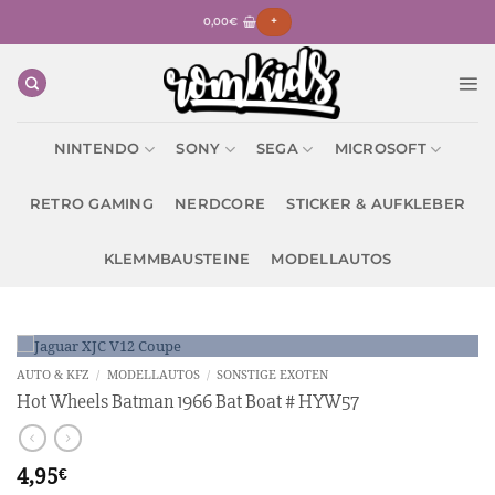
Zum
0,00
€
+
Inhalt
springen
NINTENDO
SONY
SEGA
MICROSOFT
RETRO GAMING
NERDCORE
STICKER & AUFKLEBER
KLEMMBAUSTEINE
MODELLAUTOS
AUTO & KFZ
/
MODELLAUTOS
/
SONSTIGE EXOTEN
Hot Wheels Batman 1966 Bat Boat # HYW57
4,95
€