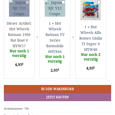
Hot
Hot
Hot
Wheels
Wheels
Wheels
Batman
Batman
Alfa
1966
TV
Romeo
Bat
Series
Giulia
Dieser Artikel:
1
×
Hot
1
×
Hot
Boat
Batmobile
TI
Hot Wheels
Wheels
Wheels Alfa
#
#HYX44
Super
Batman 1966
Batman TV
Romeo Giulia
HYW57
#
Bat Boat #
Series
HYW40
TI Super #
HYW57
Batmobile
HYW40
Nur noch 1
#HYX44
Nur noch 2
vorrätig
Nur noch 1
vorrätig
vorrätig
€
4,95
€
4,95
€
2,95
IN DEN WARENKORB
JETZT KAUFEN
Artikelnummer:
798