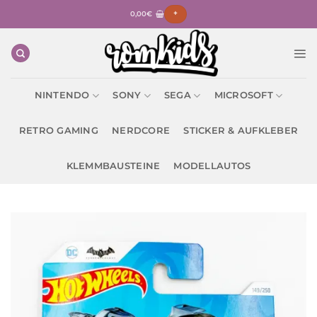
Zum
0,00
€
+
Inhalt
springen
NINTENDO
SONY
SEGA
MICROSOFT
RETRO GAMING
NERDCORE
STICKER & AUFKLEBER
KLEMMBAUSTEINE
MODELLAUTOS