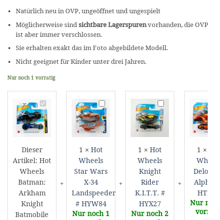
Natürlich neu in OVP, ungeöffnet und ungespielt
Möglicherweise sind
sichtbare Lagerspuren
vorhanden, die OVP
ist aber immer verschlossen.
Sie erhalten exakt das im Foto abgebildete Modell.
Nicht geeignet für Kinder unter drei Jahren.
Nur noch 1 vorrätig
Hot
Hot
Hot
H
Wheels
Wheels
Wheels
W
Batman:
Star
Knight
D
Arkham
Wars
Rider
A
Knight
X-
K.I.T.T.
#
Dieser
1
×
Hot
1
×
Hot
1
×
Ho
Batmobile
34
#
H
Artikel:
Hot
Wheels
Wheels
Wheel
#
Landspeeder
HYX27
Wheels
Star Wars
Knight
Delore
HTD85
#
Batman:
X-34
Rider
Alpha5 
HYW84
Arkham
Landspeeder
K.I.T.T. #
HTD32
Nur noch
Knight
# HYW84
HYX27
vorräti
Nur noch 1
Nur noch 2
Batmobile