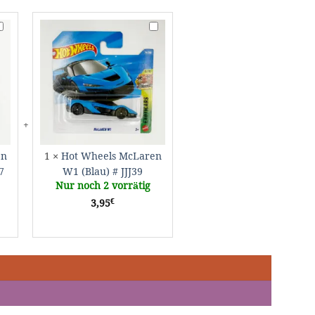
ot
Hot
heels
Wheels
cLaren
McLaren
1
W1
Matt
(Blau)
rey)
#
JJJ39
BC17
en
1
×
Hot Wheels McLaren
7
W1 (Blau) # JJJ39
Nur noch 2 vorrätig
€
3,95