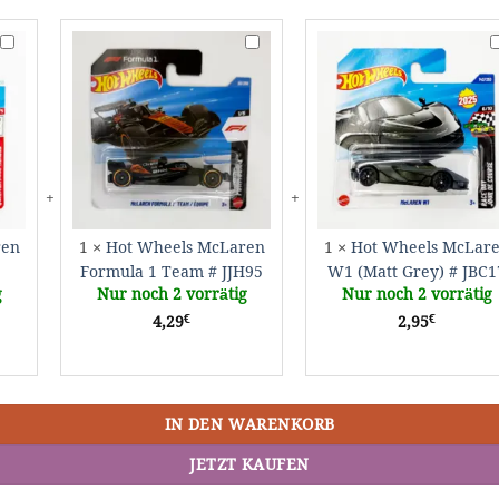
Hot
Hot
H
Wheels
Wheels
W
McLaren
McLaren
M
P1
Formula
W
#
1
(
HTD92
Team
G
#
#
JJH95
J
ren
1
×
Hot Wheels McLaren
1
×
Hot Wheels McLar
Formula 1 Team # JJH95
W1 (Matt Grey) # JBC1
g
Nur noch 2 vorrätig
Nur noch 2 vorrätig
€
€
4,29
2,95
IN DEN WARENKORB
JETZT KAUFEN