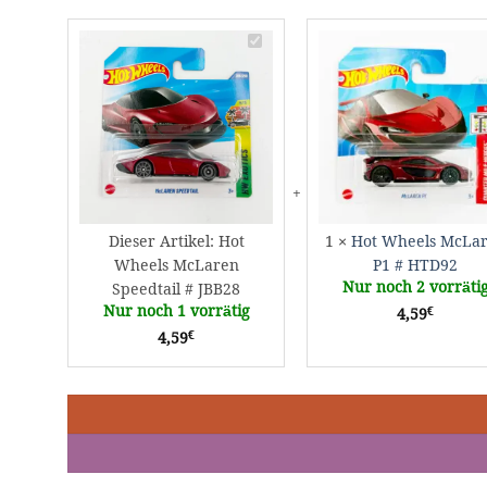
Hot
Wheels
McLaren
Speedtail
#
JBB28
Dieser Artikel:
Hot
1
×
Hot Wheels McLa
Wheels McLaren
P1 # HTD92
Nur noch 2 vorräti
Speedtail # JBB28
Nur noch 1 vorrätig
€
4,59
€
4,59