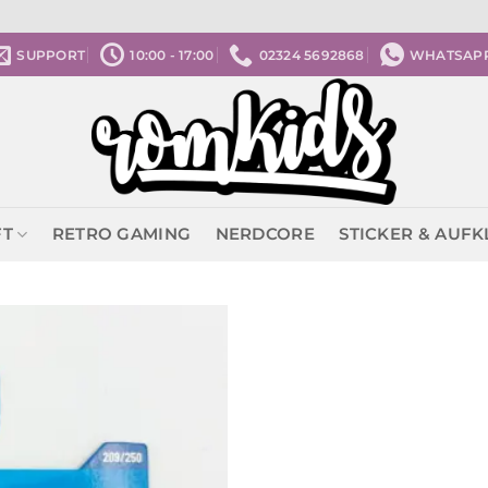
SUPPORT
10:00 - 17:00
02324 5692868
WHATSAP
FT
RETRO GAMING
NERDCORE
STICKER & AUF