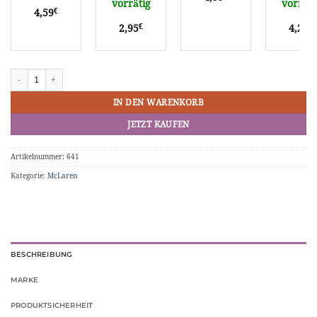
vorrätig
vorräti
€
4,59
€
€
2,95
4,29
Hot Wheels McLaren F1 # HTB11 Menge
IN DEN WARENKORB
JETZT KAUFEN
Artikelnummer:
641
Kategorie:
McLaren
BESCHREIBUNG
MARKE
PRODUKTSICHERHEIT