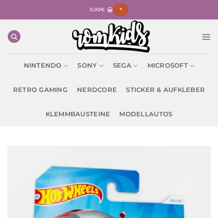
Zum
0,00
€
+
Inhalt
springen
NINTENDO
SONY
SEGA
MICROSOFT
RETRO GAMING
NERDCORE
STICKER & AUFKLEBER
KLEMMBAUSTEINE
MODELLAUTOS