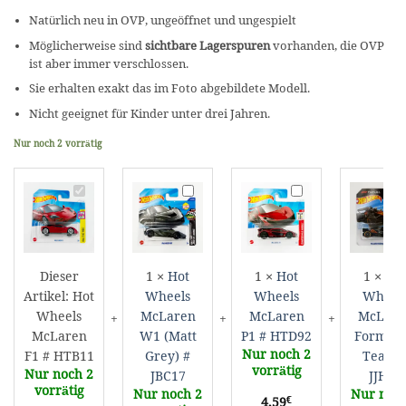
Natürlich neu in OVP, ungeöffnet und ungespielt
Möglicherweise sind
sichtbare Lagerspuren
vorhanden, die OVP
ist aber immer verschlossen.
Sie erhalten exakt das im Foto abgebildete Modell.
Nicht geeignet für Kinder unter drei Jahren.
Nur noch 2 vorrätig
Hot
Hot
Hot
H
Wheels
Wheels
Wheels
W
McLaren
McLaren
McLaren
M
F1
W1
P1
F
#
(Matt
#
1
Dieser
1
×
Hot
1
×
Hot
1
×
Ho
HTB11
Grey)
HTD92
T
Artikel:
Hot
Wheels
Wheels
Wheel
#
#
Wheels
McLaren
McLaren
McLare
JBC17
J
McLaren
W1 (Matt
P1 # HTD92
Formula
Nur noch 2
F1 # HTB11
Grey) #
Team 
vorrätig
Nur noch 2
JBC17
JJH95
vorrätig
Nur noch 2
Nur noch
€
4,59