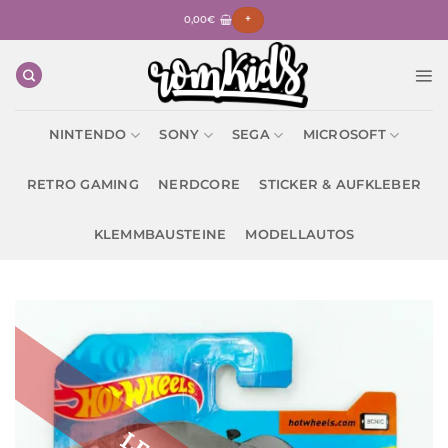
Zum
0,00
€
+
Inhalt
springen
NINTENDO
SONY
SEGA
MICROSOFT
RETRO GAMING
NERDCORE
STICKER & AUFKLEBER
KLEMMBAUSTEINE
MODELLAUTOS