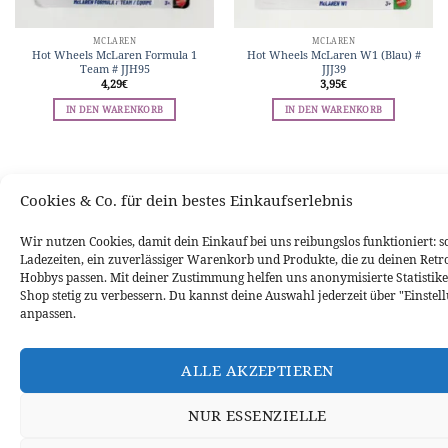
MCLAREN
MCLAREN
Hot Wheels McLaren Formula 1
Hot Wheels McLaren W1 (Blau) #
Team # JJH95
JJJ39
4,29
€
3,95
€
IN DEN WARENKORB
IN DEN WARENKORB
WIDERRUFSBELEHRUNG
DATENSCHUTZERKLÄRUNG
VERSANDINFORMATIONEN
ZAHLUNGSARTEN
IMPRESSUM
Cookies & Co. für dein bestes Einkaufserlebnis
VERTRAG WIDERRUFEN
Wir nutzen Cookies, damit dein Einkauf bei uns reibungslos funktioniert: s
Ladezeiten, ein zuverlässiger Warenkorb und Produkte, die zu deinen Retr
Hobbys passen. Mit deiner Zustimmung helfen uns anonymisierte Statistike
Shop stetig zu verbessern. Du kannst deine Auswahl jederzeit über "Einstel
anpassen.
ALLE AKZEPTIEREN
NUR ESSENZIELLE