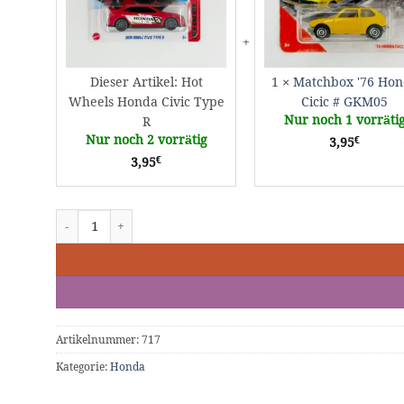
R
Dieser Artikel:
Hot
1
×
Matchbox '76 Ho
Wheels Honda Civic Type
Cicic # GKM05
Nur noch 1 vorräti
R
Nur noch 2 vorrätig
€
3,95
€
3,95
Hot Wheels Honda Civic Type R Menge
Artikelnummer:
717
Kategorie:
Honda