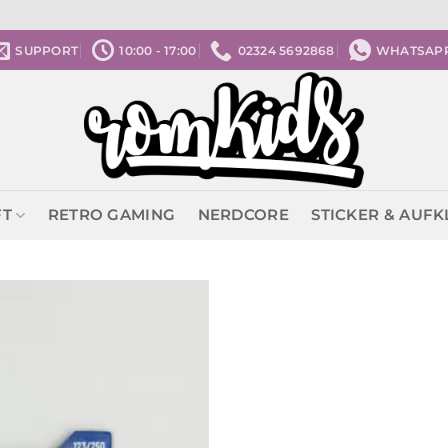
SUPPORT
10:00 - 17:00
02324 5692868
WHATSAP
FT
RETRO GAMING
NERDCORE
STICKER & AUF