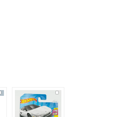
ot
Hot
heels
Wheels
989
'90
9
onda
Honda
relude
Acura