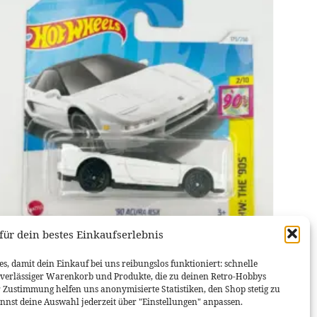
für dein bestes Einkaufserlebnis
HONDA
s, damit dein Einkauf bei uns reibungslos funktioniert: schnelle
Hot Wheels ’90 Honda Acura NSX # HTF02
uverlässiger Warenkorb und Produkte, die zu deinen Retro-Hobbys
3,95
€
r Zustimmung helfen uns anonymisierte Statistiken, den Shop stetig zu
nnst deine Auswahl jederzeit über "Einstellungen" anpassen.
IN DEN WARENKORB