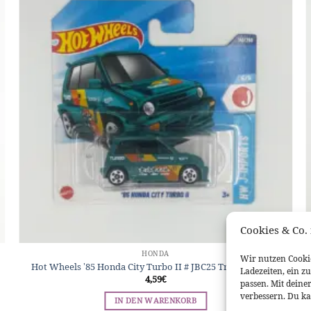
Cookies & Co. 
HONDA
Wir nutzen Cookie
Hot Wheels ’85 Honda City Turbo II # JBC25 Treasure Hunt
Ladezeiten, ein z
4,59
€
passen. Mit deine
verbessern. Du ka
IN DEN WARENKORB