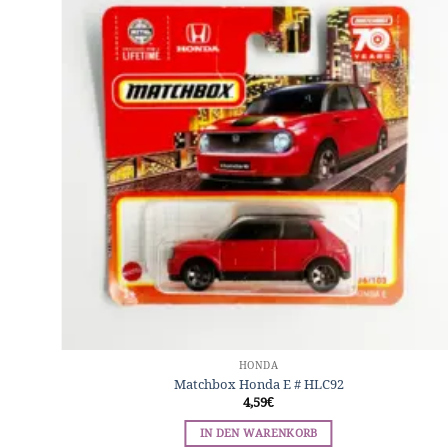
HONDA
Matchbox Honda E # HLC92
4,59
€
IN DEN WARENKORB