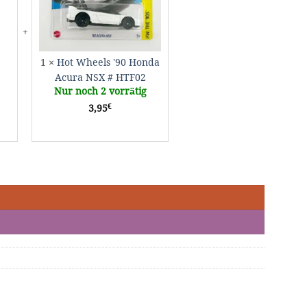
NSX
J89
#
HTF02
1
×
Hot Wheels '90 Honda
Acura NSX # HTF02
Nur noch 2 vorrätig
€
3,95