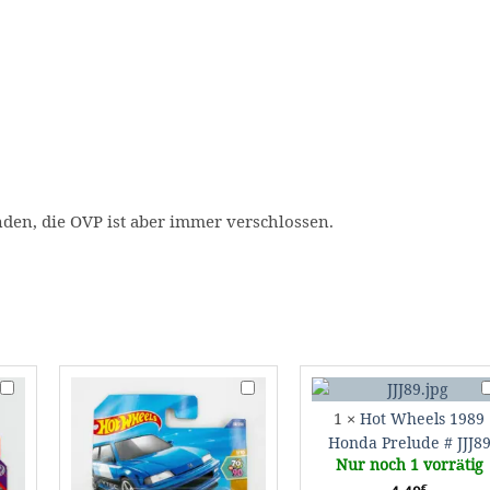
en, die OVP ist aber immer verschlossen.
Matchbox
Hot
H
'76
Wheels
W
1
×
Hot Wheels 1989
Honda
'90
1
Honda Prelude # JJJ8
Cicic
Honda
H
Nur noch 1 vorrätig
#
Civic
P
€