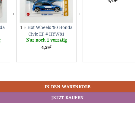
4,49
GKM05
EF
#
#
JJ
HYW81
nda
1
×
Hot Wheels '90 Honda
Civic EF # HYW81
g
Nur noch 1 vorrätig
€
4,59
IN DEN WARENKORB
JETZT KAUFEN