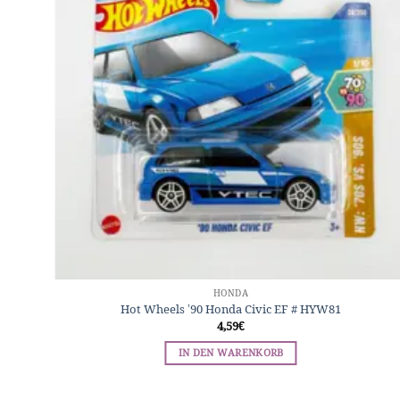
HONDA
Hunt
Hot Wheels ’90 Honda Civic EF # HYW81
4,59
€
IN DEN WARENKORB