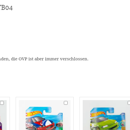
TB04
en, die OVP ist aber immer verschlossen.
Matchbox
Hot
H
'76
Wheels
W
Honda
Honda
'9
Cicic
Civic
H
#
Custom
Ci