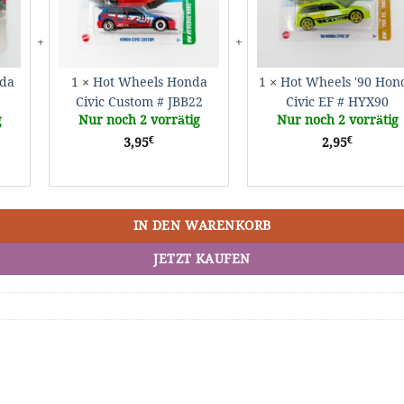
GKM05
#
E
JBB22
#
H
nda
1
×
Hot Wheels Honda
1
×
Hot Wheels '90 Hon
Civic Custom # JBB22
Civic EF # HYX90
g
Nur noch 2 vorrätig
Nur noch 2 vorrätig
€
€
3,95
2,95
IN DEN WARENKORB
JETZT KAUFEN