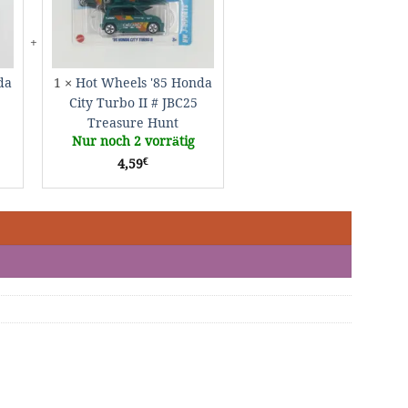
F
Turbo
II
YX90
#
JBC25
Treasure
da
1
×
Hot Wheels '85 Honda
Hunt
City Turbo II # JBC25
Treasure Hunt
Nur noch 2 vorrätig
€
4,59