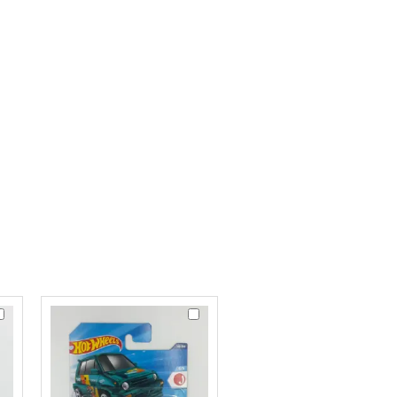
ot
Hot
heels
Wheels
0
'85
onda
Honda
vic
City