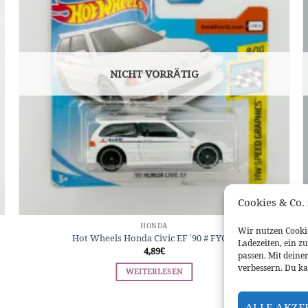
NICHT VORRÄTIG
Cookies & Co. 
HONDA
Wir nutzen Cookie
Hot Wheels Honda Civic EF ’90 # FYC51
Ladezeiten, ein z
4,89
€
passen. Mit deine
verbessern. Du ka
WEITERLESEN
ALLE AKZE