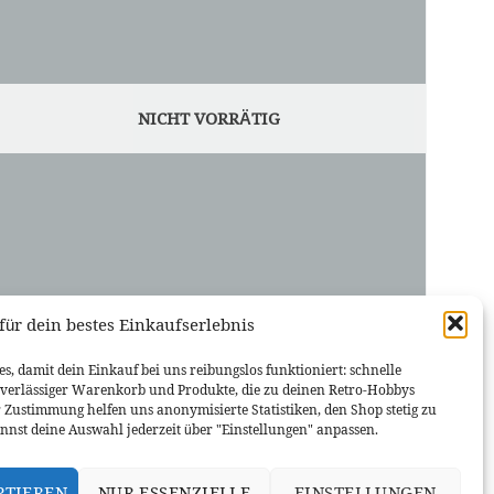
NICHT VORRÄTIG
für dein bestes Einkaufserlebnis
HONDA
s, damit dein Einkauf bei uns reibungslos funktioniert: schnelle
Hot Wheels ’88 Honda CR-X
uverlässiger Warenkorb und Produkte, die zu deinen Retro-Hobbys
4,99
€
r Zustimmung helfen uns anonymisierte Statistiken, den Shop stetig zu
nnst deine Auswahl jederzeit über "Einstellungen" anpassen.
WEITERLESEN
PTIEREN
NUR ESSENZIELLE
EINSTELLUNGEN