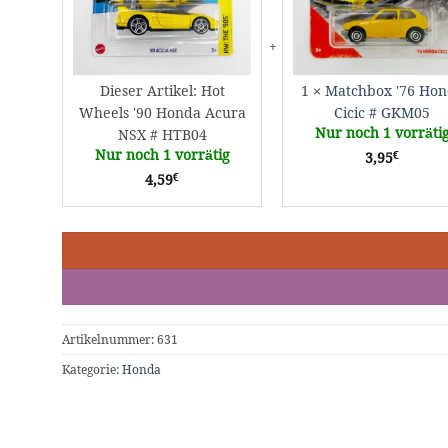
NSX
#
HTB04
Dieser Artikel:
Hot
1
×
Matchbox '76 Ho
Wheels '90 Honda Acura
Cicic # GKM05
Nur noch 1 vorräti
NSX # HTB04
Nur noch 1 vorrätig
€
3,95
€
4,59
Artikelnummer:
631
Kategorie:
Honda