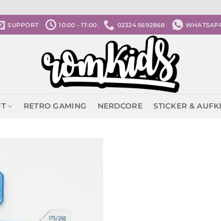
SUPPORT
10:00 - 17:00
02324 5692868
WHATSAP
FT
RETRO GAMING
NERDCORE
STICKER & AUF