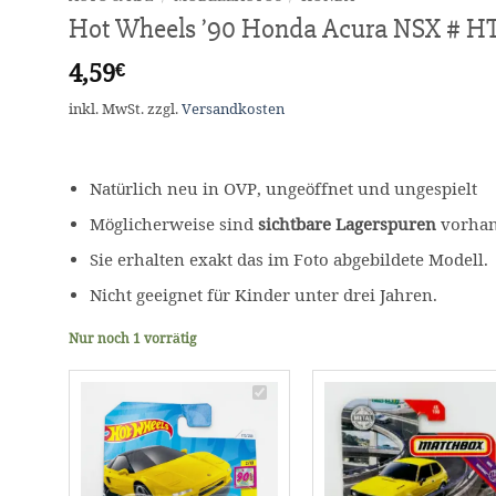
Hot Wheels ’90 Honda Acura NSX # H
4,59
€
inkl. MwSt.
zzgl.
Versandkosten
Natürlich neu in OVP, ungeöffnet und ungespielt
Möglicherweise sind
sichtbare Lagerspuren
vorhand
Sie erhalten exakt das im Foto abgebildete Modell.
Nicht geeignet für Kinder unter drei Jahren.
Nur noch 1 vorrätig
Hot
Wheels
'90
Honda
Acura