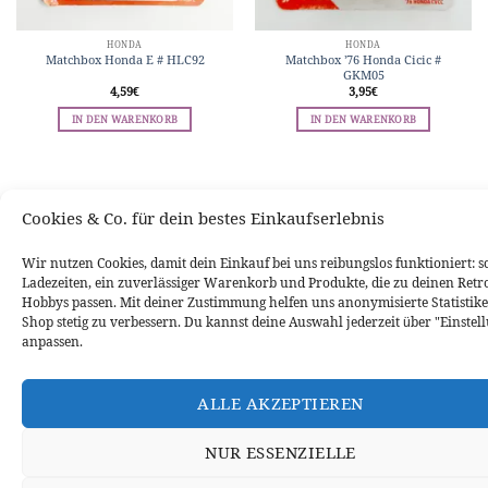
HONDA
HONDA
Matchbox Honda E # HLC92
Matchbox ’76 Honda Cicic #
GKM05
4,59
€
3,95
€
IN DEN WARENKORB
IN DEN WARENKORB
WIDERRUFSBELEHRUNG
DATENSCHUTZERKLÄRUNG
VERSANDINFORMATIONEN
ZAHLUNGSARTEN
IMPRESSUM
Cookies & Co. für dein bestes Einkaufserlebnis
VERTRAG WIDERRUFEN
Wir nutzen Cookies, damit dein Einkauf bei uns reibungslos funktioniert: s
Ladezeiten, ein zuverlässiger Warenkorb und Produkte, die zu deinen Retr
Hobbys passen. Mit deiner Zustimmung helfen uns anonymisierte Statistike
Shop stetig zu verbessern. Du kannst deine Auswahl jederzeit über "Einstel
anpassen.
ALLE AKZEPTIEREN
NUR ESSENZIELLE