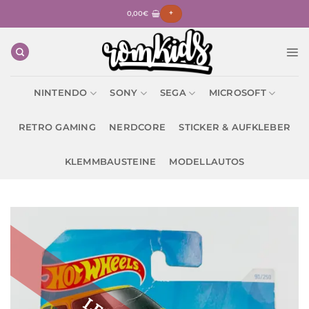
Zum
0,00
€
+
Inhalt
springen
NINTENDO
SONY
SEGA
MICROSOFT
RETRO GAMING
NERDCORE
STICKER & AUFKLEBER
KLEMMBAUSTEINE
MODELLAUTOS