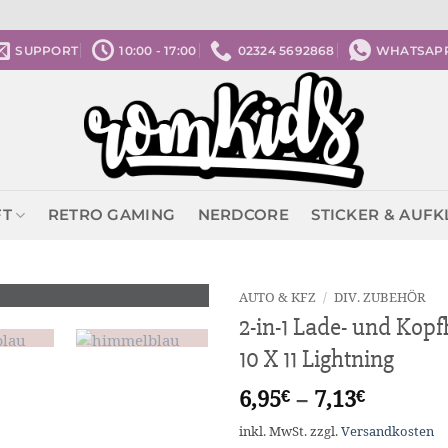
SUPPORT
10:00 - 17:00
02324 5692868
WHATSAP
FT
RETRO GAMING
NERDCORE
STICKER & AUF
AUTO & KFZ
/
DIV. ZUBEHÖR
2-in-1 Lade- und Kop
10 X 11 Lightning
6,95
€
–
7,13
€
inkl. MwSt.
zzgl.
Versandkosten