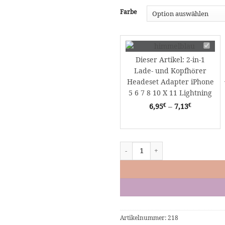
Farbe
2-
in-
Dieser Artikel:
2-in-1
1
Lade- und Kopfhörer
Lade-
Headeset Adapter iPhone
und
5 6 7 8 10 X 11 Lightning
Kopfhö
€
€
6,95
–
7,13
Heades
Adapte
iPhone
5
2-in-1 Lade- und Kopfhörer Heades
6
7
8
10
X
11
Lightni
Artikelnummer:
218