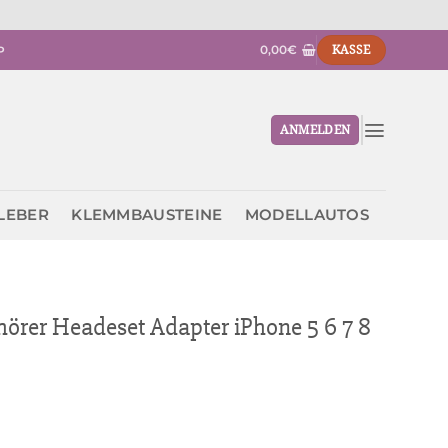
0,00
€
KASSE
P
ANMELDEN
KLEBER
KLEMMBAUSTEINE
MODELLAUTOS
fhörer Headeset Adapter iPhone 5 6 7 8