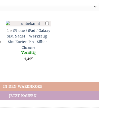
iPhone
/
1
×
iPhone / iPad / Galaxy
iPad
SIM Nadel | Werkzeug |
/
Sim-Karten Pin - Silber -
Galaxy
Chrome
rer
SIM
Vorrätig
et
Nadel
€
1,49
r
|
Werkzeug
|
et Adapter iPhone 5 6 7 8 10 X 11 Lightning Menge
Sim-
Karten
Pin
IN DEN WARENKORB
-
Silber
JETZT KAUFEN
-
ng
Chrome