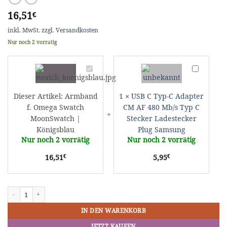
16,51
€
inkl. MwSt.
zzgl.
Versandkosten
Nur noch 2 vorrätig
Armband
USB
f.
C
Omega
Typ-
Dieser Artikel:
Armband
1
×
USB C Typ-C Adapter
Swatch
C
f. Omega Swatch
CM AF 480 Mb/s Typ C
MoonSwatch
Adapter
MoonSwatch |
Stecker Ladestecker
|
CM
Königsblau
Plug Samsung
Königsblau
AF
Nur noch 2 vorrätig
Nur noch 2 vorrätig
480
Mb/s
€
€
16,51
5,95
Typ
C
Stecker
Armband f. Omega Swatch MoonSwatch | Königsblau Menge
Ladestecke
Plug
Samsung
IN DEN WARENKORB
JETZT KAUFEN