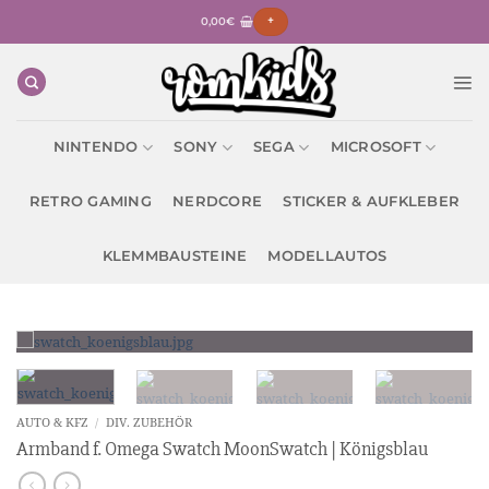
Zum
0,00
€
+
Inhalt
springen
NINTENDO
SONY
SEGA
MICROSOFT
RETRO GAMING
NERDCORE
STICKER & AUFKLEBER
KLEMMBAUSTEINE
MODELLAUTOS
AUTO & KFZ
/
DIV. ZUBEHÖR
Armband f. Omega Swatch MoonSwatch | Königsblau