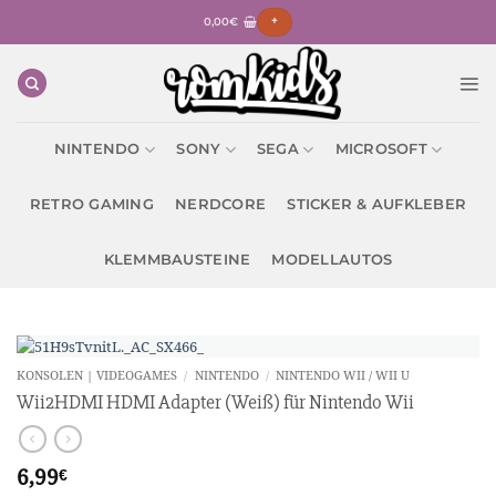
Zum
0,00
€
+
Inhalt
springen
NINTENDO
SONY
SEGA
MICROSOFT
RETRO GAMING
NERDCORE
STICKER & AUFKLEBER
KLEMMBAUSTEINE
MODELLAUTOS
KONSOLEN | VIDEOGAMES
/
NINTENDO
/
NINTENDO WII / WII U
Wii2HDMI HDMI Adapter (Weiß) für Nintendo Wii
6,99
€