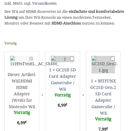
inkl. MwSt.
zzgl.
Versandkosten
Der Wii auf HDMI-Konverter ist die
einfachste und komfortabelste
Lösung
um Ihre Wii-Konsole an einen modernen Fernseher,
Monitor oder Beamer mit
HDMI-Anschluss
nutzen zu können.
Vorrätig
Wii2HDMI
GC2SD
BITFUNX
HDMI
SD
GC2SD
1
×
GC2SD SD
Adapter
Card
Gen.2
Dieser Artikel:
Card Adapter
(Weiß)
Adapter
SD
Wii2HDMI
1
×
BITFUNX
für
Gamecube
Card
Gamecube /
HDMI
GC2SD Gen.2
Nintendo
/
Adapter
Wii
Adapter
SD Card
Wii
Wii
Gamecube
Vorrätig
/
(Weiß) für
Adapter
€
6,99
Wii
Nintendo Wii
Gamecube /
Vorrätig
Wii
Vorrätig
€
6,99
€
7,99