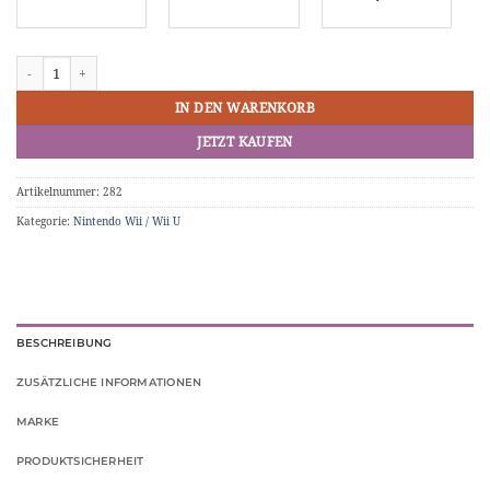
Wii2HDMI HDMI Adapter (Weiß) für Nintendo Wii Menge
IN DEN WARENKORB
JETZT KAUFEN
Artikelnummer:
282
Kategorie:
Nintendo Wii / Wii U
BESCHREIBUNG
ZUSÄTZLICHE INFORMATIONEN
MARKE
PRODUKTSICHERHEIT