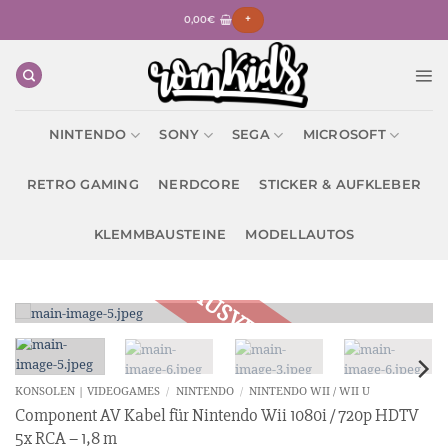
Zum
0,00
€
+
Inhalt
springen
NINTENDO
SONY
SEGA
MICROSOFT
RETRO GAMING
NERDCORE
STICKER & AUFKLEBER
KLEMMBAUSTEINE
MODELLAUTOS
KONSOLEN | VIDEOGAMES
/
NINTENDO
/
NINTENDO WII / WII U
Component AV Kabel für Nintendo Wii 1080i / 720p HDTV
5x RCA – 1,8 m