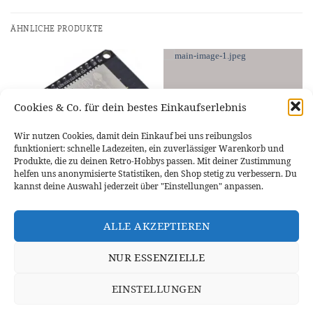
ÄHNLICHE PRODUKTE
Cookies & Co. für dein bestes Einkaufserlebnis
NICHT VORRÄTIG
Wir nutzen Cookies, damit dein Einkauf bei uns reibungslos
funktioniert: schnelle Ladezeiten, ein zuverlässiger Warenkorb und
Produkte, die zu deinen Retro-Hobbys passen. Mit deiner Zustimmung
helfen uns anonymisierte Statistiken, den Shop stetig zu verbessern. Du
kannst deine Auswahl jederzeit über "Einstellungen" anpassen.
RASPBERRY PI & ARDUINO
RASPBERRY PI & ARDUINO
ESP32 Development Board
Waveshare PCIe auf M.2 Mini f.
Wroom-32 / CH340C
RPI 5, 2230 / 2242 NVMe SSD
ALLE AKZEPTIEREN
7,71
€
9,39
€
NUR ESSENZIELLE
WEITERLESEN
IN DEN WARENKORB
EINSTELLUNGEN
WIDERRUFSBELEHRUNG
DATENSCHUTZERKLÄRUNG
VERSANDINFORMATIONEN
ZAHLUNGSARTEN
IMPRESSUM