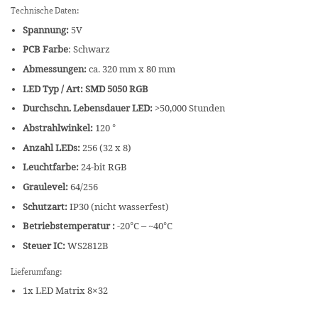
Technische Daten:
Spannung:
5V
PCB Farbe
: Schwarz
Abmessungen:
ca. 320 mm x 80 mm
LED Typ / Art: SMD 5050 RGB
Durchschn. Lebensdauer LED:
>50,000 Stunden
Abstrahlwinkel:
120 °
Anzahl LEDs:
256 (32 x 8)
Leuchtfarbe:
24-bit RGB
Graulevel:
64/256
Schutzart:
IP30 (nicht wasserfest)
Betriebstemperatur :
-20°C – ~40°C
Steuer IC:
WS2812B
Lieferumfang:
1x LED Matrix 8×32