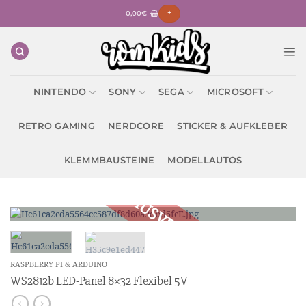
Zum
0,00
€
+
Inhalt
springen
NINTENDO
SONY
SEGA
MICROSOFT
RETRO GAMING
NERDCORE
STICKER & AUFKLEBER
KLEMMBAUSTEINE
MODELLAUTOS
RASPBERRY PI & ARDUINO
WS2812b LED-Panel 8×32 Flexibel 5V