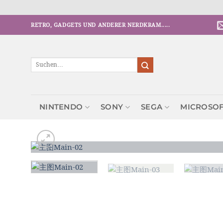
Zum
RETRO, GADGETS UND ANDERER NERDKRAM.....
Inhalt
springen
Suchen
nach:
NINTENDO
SONY
SEGA
MICROSO