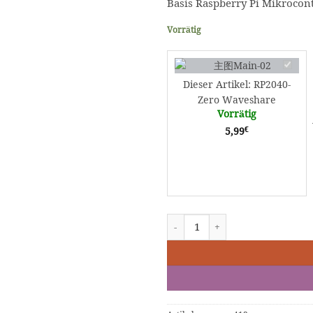
Basis Raspberry Pi Mikrocon
Vorrätig
RP2040
Zero
Dieser Artikel:
RP2040-
Wavesh
Zero Waveshare
Vorrätig
€
5,99
RP2040-Zero Waveshare Menge