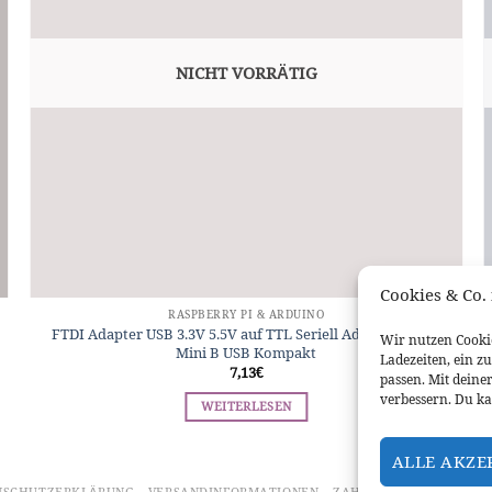
NICHT VORRÄTIG
Cookies & Co. 
RASPBERRY PI & ARDUINO
FTDI Adapter USB 3.3V 5.5V auf TTL Seriell Adaptermodul
Wir nutzen Cookie
Mini B USB Kompakt
Ladezeiten, ein z
7,13
€
passen. Mit deine
verbessern. Du ka
WEITERLESEN
ALLE AKZE