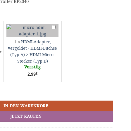
troller RP2040
-
HDMI-
Adapter,
are
vergoldet
1
×
HDMI-Adapter,
-
vergoldet - HDMI-Buchse
HDMI-
(Typ A) > HDMI-Micro-
Buchse
Stecker (Typ D)
(Typ
Vorrätig
A)
€
2,99
>
HDMI-
Micro-
Stecker
(Typ
D)
IN DEN WARENKORB
JETZT KAUFEN