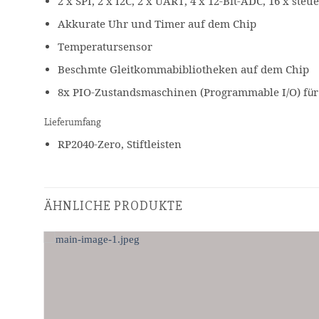
2 x SPI, 2 x I2C, 2 x UART, 4 x 12-Bit-ADC, 16 x s
Akkurate Uhr und Timer auf dem Chip
Temperatursensor
Beschmte Gleitkommabibliotheken auf dem Chip
8x PIO-Zustandsmaschinen (Programmable I/O) für 
Lieferumfang
RP2040-Zero, Stiftleisten
ÄHNLICHE PRODUKTE