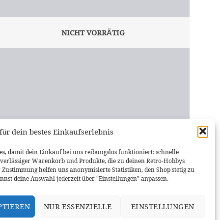
NICHT VORRÄTIG
für dein bestes Einkaufserlebnis
RASPBERRY PI & ARDUINO
ATX 20/24-Pin USB-Breakout Board m. Gehäuse
s, damit dein Einkauf bei uns reibungslos funktioniert: schnelle
uverlässiger Warenkorb und Produkte, die zu deinen Retro-Hobbys
9,98
€
r Zustimmung helfen uns anonymisierte Statistiken, den Shop stetig zu
nnst deine Auswahl jederzeit über "Einstellungen" anpassen.
WEITERLESEN
PTIEREN
NUR ESSENZIELLE
EINSTELLUNGEN