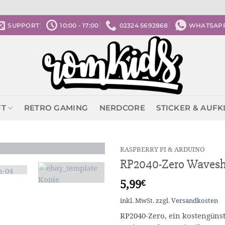
SUPPORT
10:00 - 17:00
02324 5692868
WHATSAP
FT
RETRO GAMING
NERDCORE
STICKER & AUF
RASPBERRY PI & ARDUINO
RP2040-Zero Wavesh
5,99
€
inkl. MwSt.
zzgl.
Versandkosten
RP2040-Zero, ein kostengünst