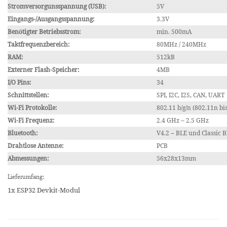
Stromversorgunsspannung (USB):
5V
Eingangs-/Ausgangsspannung:
3.3V
Benötigter Betriebsstrom:
min. 500mA
Taktfrequenzbereich:
80MHz / 240MHz
RAM:
512kB
Externer Flash-Speicher:
4MB
I/O Pins:
34
Schnittstellen:
SPI, I2C, I2S, CAN, UART
Wi-Fi Protokolle:
802.11 b/g/n (802.11n bi
Wi-Fi Frequenz:
2.4 GHz – 2.5 GHz
Bluetooth:
V4.2 – BLE und Classic 
Drahtlose Antenne:
PCB
Abmessungen:
56x28x13mm
Lieferumfang:
1x ESP32 Devkit-Modul