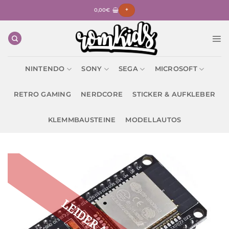
Zum
0,00
€
+
Inhalt
springen
NINTENDO
SONY
SEGA
MICROSOFT
RETRO GAMING
NERDCORE
STICKER & AUFKLEBER
KLEMMBAUSTEINE
MODELLAUTOS