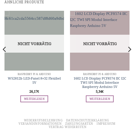
ÄHNLICHE PRODUKTE
NICHT VORRÄTIG
NICHT VORRÄTIG
RASPBERRY PI & ARDUINO
RASPBERRY PI & ARDUINO
WS2812b LED-Panel 8×32 Flexibel
1602 LCD Display PCF8574 IIC I2C
5V
TWI SPI Modul Interface
Raspberry Arduino 5V
26,17
€
5,34
€
WEITERLESEN
WEITERLESEN
WIDERRUFSBELEHRUNG
DATENSCHUTZERKLÄRUNG
VERSANDINFORMATIONEN
ZAHLUNGSARTEN
IMPRESSUM
VERTRAG WIDERRUFEN