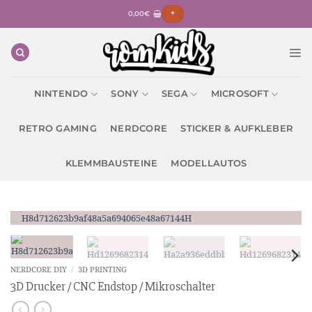
Zum
0,00
€
+
Inhalt
springen
NINTENDO
SONY
SEGA
MICROSOFT
RETRO GAMING
NERDCORE
STICKER & AUFKLEBER
KLEMMBAUSTEINE
MODELLAUTOS
NERDCORE DIY
/
3D PRINTING
3D Drucker / CNC Endstop / Mikroschalter