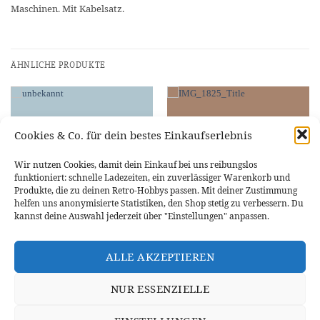
Maschinen. Mit Kabelsatz.
ÄHNLICHE PRODUKTE
Cookies & Co. für dein bestes Einkaufserlebnis
NICHT VORRÄTIG
Wir nutzen Cookies, damit dein Einkauf bei uns reibungslos
funktioniert: schnelle Ladezeiten, ein zuverlässiger Warenkorb und
Produkte, die zu deinen Retro-Hobbys passen. Mit deiner Zustimmung
helfen uns anonymisierte Statistiken, den Shop stetig zu verbessern. Du
kannst deine Auswahl jederzeit über "Einstellungen" anpassen.
3D PRINTING
3D PRINTING
Silikonhülle Heatbed (2-er Set)
LED Ring 12V / 24 / 80 mm f.
ALLE AKZEPTIEREN
E3D V5
Anycubic Mega S / Pro
5,79
€
7,13
€
NUR ESSENZIELLE
IN DEN WARENKORB
WEITERLESEN