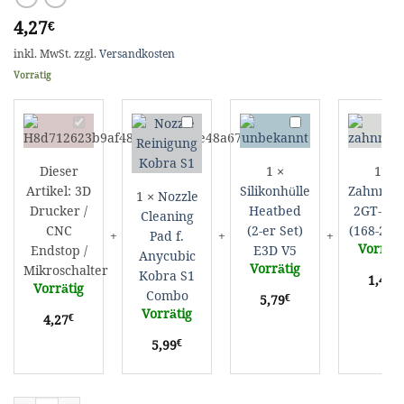
4,27
€
inkl. MwSt.
zzgl.
Versandkosten
Vorrätig
3D
Nozzle
Silikonhülle
Z
Drucker
Cleaning
Heatbed
2
/
Pad
(2-
1
Dieser
1
×
1
×
CNC
f.
er
6
Artikel:
3D
Silikonhülle
Zahnrie
Endstop
Anycubic
Set)
(
1
×
Nozzle
Drucker /
Heatbed
2GT-168
/
Kobra
E3D
2
Cleaning
CNC
(2-er Set)
(168-2GT
Mikroschalter
S1
V5
6
Pad f.
Vorräti
Combo
Endstop /
E3D V5
Anycubic
Vorrätig
Mikroschalter
Kobra S1
€
1,49
Vorrätig
Combo
€
5,79
Vorrätig
€
4,27
€
5,99
3D Drucker / CNC Endstop / Mikroschalter Menge