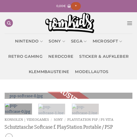
Zum
0,00
€
+
Inhalt
springen
NINTENDO
SONY
SEGA
MICROSOFT
RETRO GAMING
NERDCORE
STICKER & AUFKLEBER
KLEMMBAUSTEINE
MODELLAUTOS
KONSOLEN | VIDEOGAMES
/
SONY
/
PLAYSTATION PSP / PS VITA
Schutztasche Softcase f. PlayStation Portable / PSP