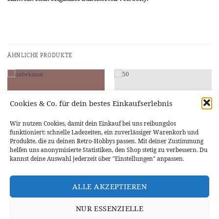
ÄHNLICHE PRODUKTE
Cookies & Co. für dein bestes Einkaufserlebnis
Wir nutzen Cookies, damit dein Einkauf bei uns reibungslos
funktioniert: schnelle Ladezeiten, ein zuverlässiger Warenkorb und
Produkte, die zu deinen Retro-Hobbys passen. Mit deiner Zustimmung
helfen uns anonymisierte Statistiken, den Shop stetig zu verbessern. Du
kannst deine Auswahl jederzeit über "Einstellungen" anpassen.
PLAYSTATION PSP / PS VITA
PLAYSTATION PSP / PS VITA
Sony PSP 2004 3004
SD2VITA PRO 5.0 Adapterkarte
ALLE AKZEPTIEREN
Batteriefachcover
PSVita
6,39
€
3,89
€
NUR ESSENZIELLE
IN DEN WARENKORB
IN DEN WARENKORB