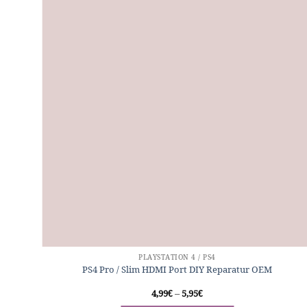
PLAYSTATION 4 / PS4
PS4 Pro / Slim HDMI Port DIY Reparatur OEM
4,99
€
–
5,95
€