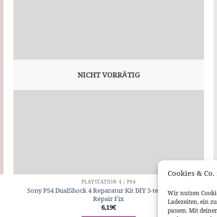
NICHT VORRÄTIG
Cookies & Co. 
PLAYSTATION 4 / PS4
Sony PS4 DualShock 4 Reparatur Kit DIY 5-teilig Analog
Wir nutzen Cookie
Repair Fix
Ladezeiten, ein z
6,19
€
passen. Mit deine