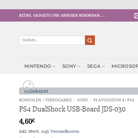
Zum
RETRO, GADGETS UND ANDERER NERDKRAM.....
Inhalt
springen
Suchen
nach:
NINTENDO
SONY
SEGA
MICROSO
KONSOLEN | VIDEOGAMES
/
SONY
/
PLAYSTATION 4 / PS4
PS4 DualShock USB-Board JDS-030
4,60
€
inkl. MwSt.
zzgl.
Versandkosten