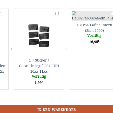
Sticker
Sticker
P
/
L
Garantiesiegel
Garantiesiegel
I
1
×
PS4 Lüfter Intern
PS4
PS4
(
(Slim 2000)
Serien
CUH
2
Vorrätig
CUH-
10xx
€
16,95
20XXA
11xx
CUH-
20XXB
1
×
Sticker /
ien
Garantiesiegel PS4 CUH
XXB
10xx 11xx
Vorrätig
€
1,99
IN DEN WARENKORB