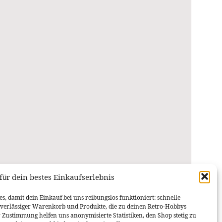
für dein bestes Einkaufserlebnis
PLAYSTATION 4 / PS4
PS4 Lüfter Intern (Slim 2000)
s, damit dein Einkauf bei uns reibungslos funktioniert: schnelle
uverlässiger Warenkorb und Produkte, die zu deinen Retro-Hobbys
16,95
€
r Zustimmung helfen uns anonymisierte Statistiken, den Shop stetig zu