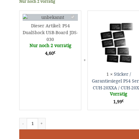
Nur noch 2 vorrätig
PS4
DualShock
/
Dieser Artikel:
PS4
USB-
DualShock USB-Board JDS-
Board
030
JDS-
Nur noch 2 vorrätig
030
€
4,60
/
1
×
Sticker /
Garantiesiegel PS4 Ser
CUH-20XXA / CUH-20
Vorrätig
€
1,99
PS4 DualShock USB-Board JDS-030 Menge