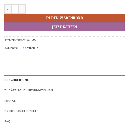
2.5" HDD Caddy für PS2 Netzwerk Adapter v2 Menge
IN DEN WARENKORB
JETZT KAUFEN
Artikelnummer:
476-v2
Kategorie:
HDD-Zubehör
BESCHREIBUNG
ZUSÄTZLICHE INFORMATIONEN
MARKE
PRODUKTSICHERHEIT
FAQ