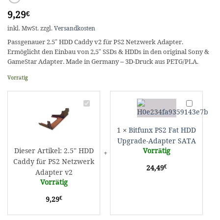
9,29
€
inkl. MwSt.
zzgl.
Versandkosten
Passgenauer 2.5″ HDD Caddy v2 für PS2 Netzwerk Adapter.
Ermöglicht den Einbau von 2,5″ SSDs & HDDs in den original Sony &
GameStar Adapter. Made in Germany – 3D-Druck aus PETG/PLA.
Vorrätig
2.5"
Bitfunx
HDD
PS2
Caddy
Fat
1
×
Bitfunx PS2 Fat HDD
für
HDD
Upgrade-Adapter SATA
PS2
Upgrade-
Dieser Artikel:
2.5" HDD
Vorrätig
Netzwerk
Adapter
Caddy für PS2 Netzwerk
Adapter
SATA
€
24,49
Adapter v2
v2
Vorrätig
€
9,29