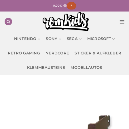
Zum
0,00
€
+
Inhalt
springen
NINTENDO
SONY
SEGA
MICROSOFT
RETRO GAMING
NERDCORE
STICKER & AUFKLEBER
KLEMMBAUSTEINE
MODELLAUTOS