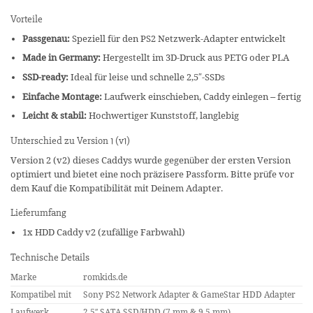
Vorteile
Passgenau:
Speziell für den PS2 Netzwerk-Adapter entwickelt
Made in Germany:
Hergestellt im 3D-Druck aus PETG oder PLA
SSD-ready:
Ideal für leise und schnelle 2,5″-SSDs
Einfache Montage:
Laufwerk einschieben, Caddy einlegen – fertig
Leicht & stabil:
Hochwertiger Kunststoff, langlebig
Unterschied zu Version 1 (v1)
Version 2 (v2) dieses Caddys wurde gegenüber der ersten Version
optimiert und bietet eine noch präzisere Passform. Bitte prüfe vor
dem Kauf die Kompatibilität mit Deinem Adapter.
Lieferumfang
1x HDD Caddy v2 (zufällige Farbwahl)
Technische Details
Marke
romkids.de
Kompatibel mit
Sony PS2 Network Adapter & GameStar HDD Adapter
Laufwerk
2,5″ SATA SSD/HDD (7 mm & 9,5 mm)