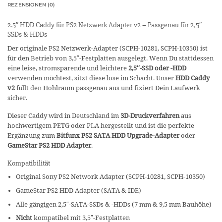
REZENSIONEN (0)
2.5″ HDD Caddy für PS2 Netzwerk Adapter v2 – Passgenau für 2,5″
SSDs & HDDs
Der originale PS2 Netzwerk-Adapter (SCPH-10281, SCPH-10350) ist
für den Betrieb von 3,5″-Festplatten ausgelegt. Wenn Du stattdessen
eine leise, stromsparende und leichtere
2,5″-SSD oder -HDD
verwenden möchtest, sitzt diese lose im Schacht. Unser
HDD Caddy
v2
füllt den Hohlraum passgenau aus und fixiert Dein Laufwerk
sicher.
Dieser Caddy wird in Deutschland im
3D-Druckverfahren
aus
hochwertigem PETG oder PLA hergestellt und ist die perfekte
Ergänzung zum
Bitfunx PS2 SATA HDD Upgrade-Adapter
oder
GameStar PS2 HDD Adapter
.
Kompatibilität
Original Sony PS2 Network Adapter (SCPH-10281, SCPH-10350)
GameStar PS2 HDD Adapter (SATA & IDE)
Alle gängigen 2,5″-SATA-SSDs & -HDDs (7 mm & 9,5 mm Bauhöhe)
Nicht
kompatibel mit 3,5″-Festplatten