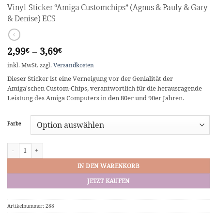
Vinyl-Sticker “Amiga Customchips” (Agnus & Pauly & Gary
& Denise) ECS
2,99
–
3,69
€
€
inkl. MwSt.
zzgl.
Versandkosten
Dieser Sticker ist eine Verneigung vor der Genialität der
Amiga'schen Custom-Chips, verantwortlich für die herausragende
Leistung des Amiga Computers in den 80er und 90er Jahren.
Farbe
Vinyl-Sticker "Amiga Customchips" (Agnus & Pauly & Gary & Denise) ECS M
IN DEN WARENKORB
JETZT KAUFEN
Artikelnummer:
288