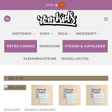
Zum
0,00
€
+
Inhalt
springen
NINTENDO
SONY
SEGA
MICROSOFT
RETRO GAMING
NERDCORE
STICKER & AUFKLEBER
KLEMMBAUSTEINE
MODELLAUTOS
AUTO & KFZ
/
STICKER & AUFKLEBER