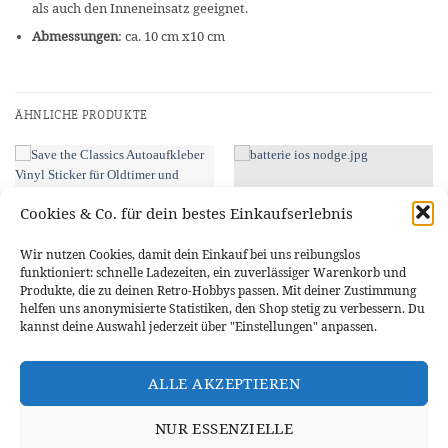
als auch den Inneneinsatz geeignet.
Abmessungen
: ca. 10 cm x10 cm
ÄHNLICHE PRODUKTE
Cookies & Co. für dein bestes Einkaufserlebnis
Wir nutzen Cookies, damit dein Einkauf bei uns reibungslos
funktioniert: schnelle Ladezeiten, ein zuverlässiger Warenkorb und
Produkte, die zu deinen Retro-Hobbys passen. Mit deiner Zustimmung
helfen uns anonymisierte Statistiken, den Shop stetig zu verbessern. Du
kannst deine Auswahl jederzeit über "Einstellungen" anpassen.
STICKER & AUFKLEBER
STICKER & AUFKLEBER
Vinyl-Sticker “Save the Classics”
Vinyl-Sticker IOS Nodge Batterie
ALLE AKZEPTIEREN
Empfang Wifi Aufkleber
2,99
€
–
4,29
€
4,27
€
–
5,30
€
NUR ESSENZIELLE
AUSFÜHRUNG WÄHLEN
AUSFÜHRUNG WÄHLEN
Dieses
Dieses