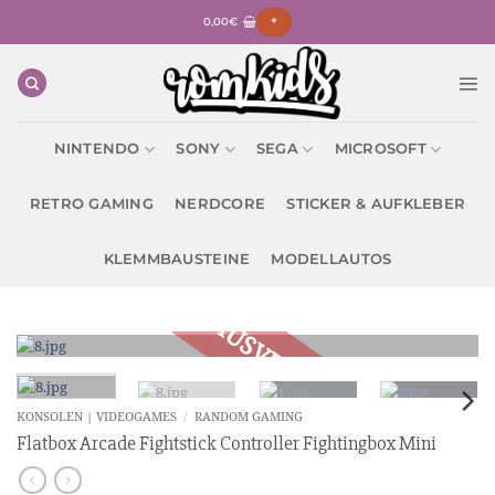
Zum
0,00
€
+
Inhalt
springen
NINTENDO
SONY
SEGA
MICROSOFT
RETRO GAMING
NERDCORE
STICKER & AUFKLEBER
KLEMMBAUSTEINE
MODELLAUTOS
KONSOLEN | VIDEOGAMES
/
RANDOM GAMING
Flatbox Arcade Fightstick Controller Fightingbox Mini