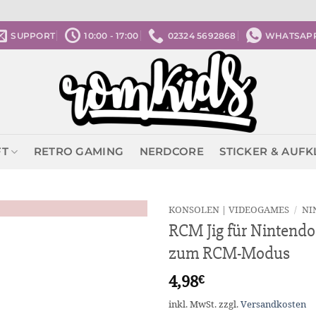
SUPPORT
10:00 - 17:00
02324 5692868
WHATSAP
FT
RETRO GAMING
NERDCORE
STICKER & AUF
KONSOLEN | VIDEOGAMES
/
NI
RCM Jig für Nintendo
zum RCM-Modus
4,98
€
inkl. MwSt.
zzgl.
Versandkosten