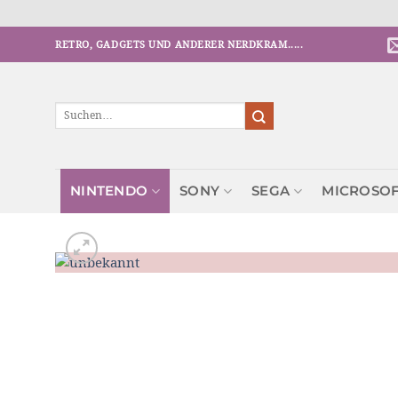
RETRO, GADGETS UND ANDERER NERDKRAM.....
Zum
Inhalt
springen
Suchen
nach:
NINTENDO
SONY
SEGA
MICROSO