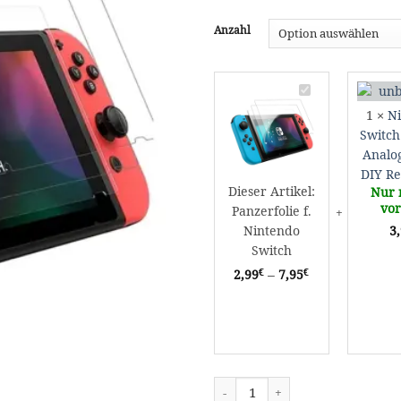
Anzahl
Panzerfolie
f.
1
×
N
Nintendo
Switch
Switch
Analo
DIY R
Dieser Artikel:
Nur 
vor
Panzerfolie f.
Nintendo
3
Switch
€
€
2,99
–
7,95
Panzerfolie f. Nintendo Switch M