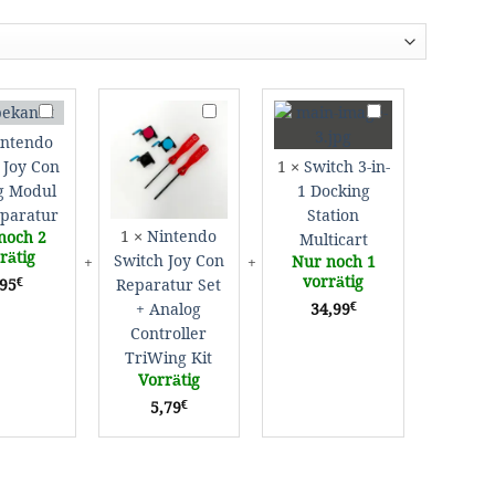
Nintendo
Nintendo
Switch
Switch
Switch
3-
intendo
Joy
Joy
in-
 Joy Con
1
×
Switch 3-in-
Con
Con
1
g Modul
1 Docking
Analog
Reparatur
Docking
eparatur
Station
Modul
Set
Station
1
×
Nintendo
noch 2
Multicart
DIY
+
Multicart
rätig
Switch Joy Con
Nur noch 1
Reparatur
Analog
vorrätig
€
Reparatur Set
,95
Controller
€
+ Analog
34,99
TriWing
Controller
Kit
TriWing Kit
Vorrätig
€
5,79
enge