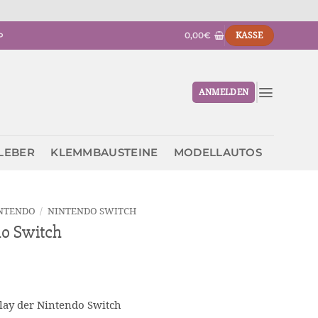
0,00
€
KASSE
P
ANMELDEN
KLEBER
KLEMMBAUSTEINE
MODELLAUTOS
NTENDO
/
NINTENDO SWITCH
do Switch
play der Nintendo Switch