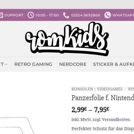
SUPPORT
10:00 - 17:00
02324 5692868
WHATSAP
FT
RETRO GAMING
NERDCORE
STICKER & AUF
KONSOLEN | VIDEOGAMES
/
NI
Panzerfolie f. Ninten
2,99
€
–
7,95
€
inkl. MwSt.
zzgl.
Versandkosten
Perfekter Schutz für das Dis