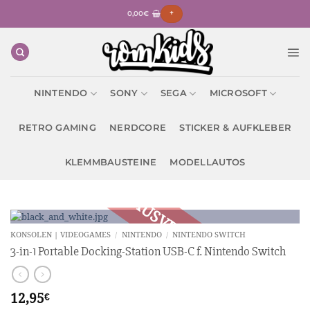
Zum
0,00
€
+
Inhalt
springen
NINTENDO
SONY
SEGA
MICROSOFT
RETRO GAMING
NERDCORE
STICKER & AUFKLEBER
KLEMMBAUSTEINE
MODELLAUTOS
KONSOLEN | VIDEOGAMES
/
NINTENDO
/
NINTENDO SWITCH
3-in-1 Portable Docking-Station USB-C f. Nintendo Switch
12,95
€