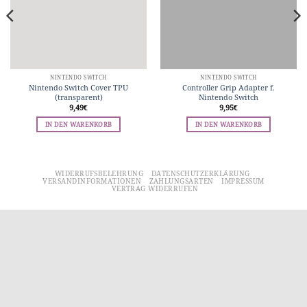
NINTENDO SWITCH
NINTENDO SWITCH
Nintendo Switch Cover TPU
Controller Grip Adapter f.
(transparent)
Nintendo Switch
9,49
€
9,95
€
IN DEN WARENKORB
IN DEN WARENKORB
WIDERRUFSBELEHRUNG
DATENSCHUTZERKLÄRUNG
VERSANDINFORMATIONEN
ZAHLUNGSARTEN
IMPRESSUM
VERTRAG WIDERRUFEN