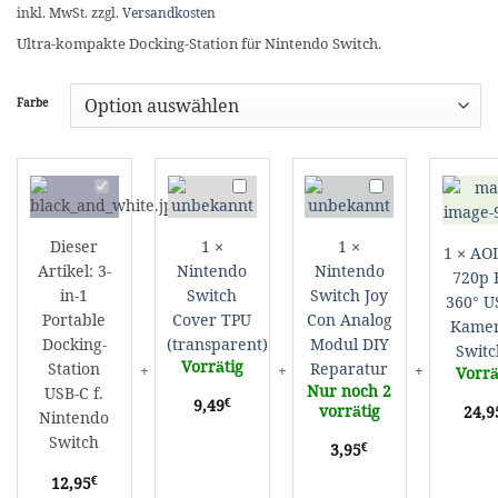
inkl. MwSt.
zzgl.
Versandkosten
Ultra-kompakte Docking-Station für Nintendo Switch.
Farbe
3-
Nintendo
Nintendo
in-
Switch
Switch
1
Cover
Joy
Dieser
1
×
1
×
1
×
AO
Portable
TPU
Con
Artikel:
3-
Nintendo
Nintendo
Docking-
(transparent)
Analog
720p 
in-1
Switch
Switch Joy
Station
Modul
360° U
Portable
Cover TPU
Con Analog
USB-
DIY
Kamer
C
Reparatur
Docking-
(transparent)
Modul DIY
Switc
f.
Vorrätig
Station
Reparatur
Vorrä
Nintendo
Nur noch 2
USB-C f.
€
9,49
Switch
vorrätig
24,9
Nintendo
Switch
€
3,95
€
12,95