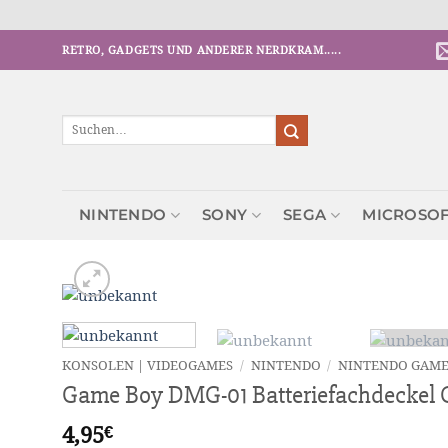
Zum
RETRO, GADGETS UND ANDERER NERDKRAM.....
Inhalt
springen
Suchen
nach:
NINTENDO
SONY
SEGA
MICROSO
KONSOLEN | VIDEOGAMES
/
NINTENDO
/
NINTENDO GAME
Game Boy DMG-01 Batteriefachdeckel 
4,95
€