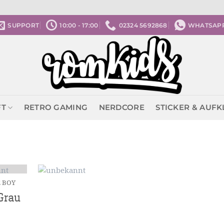
SUPPORT
10:00 - 17:00
02324 5692868
WHATSAP
FT
RETRO GAMING
NERDCORE
STICKER & AUF
 BOY
Grau