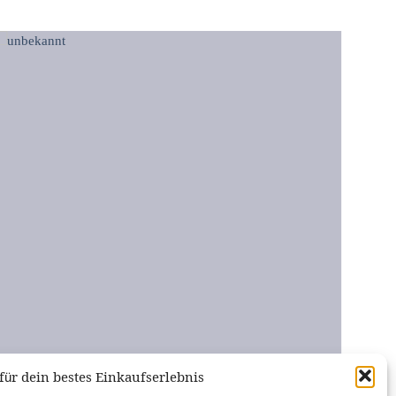
für dein bestes Einkaufserlebnis
NINTENDO GAME BOY