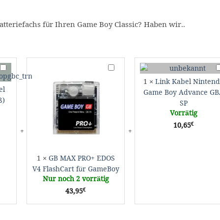
atteriefachs für Ihren Game Boy Classic? Haben wir..
Batteriefachdeckel
GB
L
Gameboy
MAX
K
1
×
Link Kabel Ninten
Color
PRO+
N
el
Game Boy Advance GB
(weiß)
EDOS
G
ß)
SP
V4
B
Vorrätig
FlashCart
A
€
10,65
für
G
GameBoy
S
1
×
GB MAX PRO+ EDOS
V4 FlashCart für GameBoy
Nur noch 2 vorrätig
€
43,95