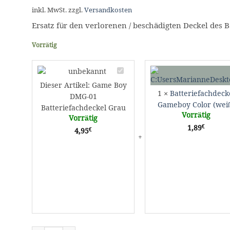
inkl. MwSt.
zzgl.
Versandkosten
Ersatz für den verlorenen / beschädigten Deckel des B
Vorrätig
Game
Boy
Dieser Artikel:
Game Boy
DMG-
1
×
Batteriefachdeck
DMG-01
01
Gameboy Color (wei
Batteriefachdeckel Grau
Batteriefachdeckel
Vorrätig
Vorrätig
Grau
€
1,89
€
4,95