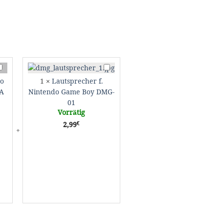
ink
Lautsprecher
abel
f.
do
1
×
Lautsprecher f.
intendo
Nintendo
A
Nintendo Game Boy DMG-
ame
Game
01
oy
Boy
Vorrätig
dvance
DMG-
€
2,99
BA
01
P