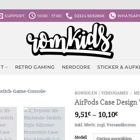
SUPPORT
10:00 - 17:00
02324 5692868
WHATSAP
FT
RETRO GAMING
NERDCORE
STICKER & AUF
KONSOLEN | VIDEOGAMES
/
ME
AirPods Case Design 
9,51
€
–
10,10
€
inkl. MwSt.
zzgl.
Versandkosten
Modell