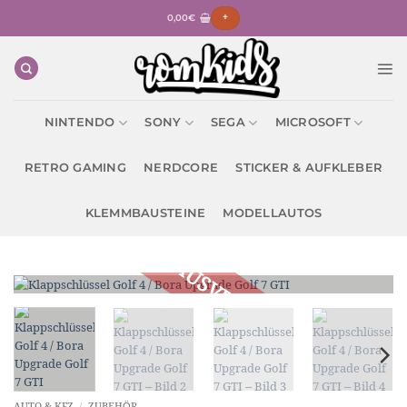
Zum
0,00
€
+
Inhalt
springen
NINTENDO
SONY
SEGA
MICROSOFT
RETRO GAMING
NERDCORE
STICKER & AUFKLEBER
KLEMMBAUSTEINE
MODELLAUTOS
AUTO & KFZ
/
ZUBEHÖR