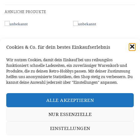
ÄHNLICHE PRODUKTE
Cookies & Co. für dein bestes Einkaufserlebnis
Wir nutzen Cookies, damit dein Einkauf bei uns reibungslos
funktioniert: schnelle Ladezeiten, ein zuverlässiger Warenkorb und
Produkte, die zu deinen Retro-Hobbys passen. Mit deiner Zustimmung
helfen uns anonymisierte Statistiken, den Shop stetig zu verbessern. Du
kannst deine Auswahl jederzeit über "Einstellungen" anpassen.
ZUBEHÖR
ZUBEHÖR
Austauschdisplay FIS für VW /
25 Tür Klipse Türklips BMW
Audi / Skoda | VDO KI
ALLE AKZEPTIEREN
22,95
€
5,95
€
NUR ESSENZIELLE
IN DEN WARENKORB
IN DEN WARENKORB
EINSTELLUNGEN
WIDERRUFSBELEHRUNG
DATENSCHUTZERKLÄRUNG
VERSANDINFORMATIONEN
ZAHLUNGSARTEN
IMPRESSUM