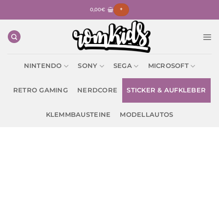
Zum
0,00
€
+
Inhalt
springen
NINTENDO
SONY
SEGA
MICROSOFT
RETRO GAMING
NERDCORE
STICKER & AUFKLEBER
KLEMMBAUSTEINE
MODELLAUTOS