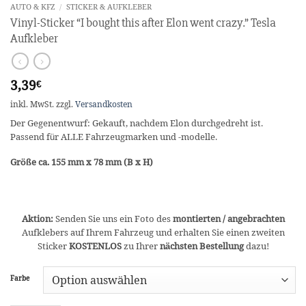
AUTO & KFZ
/
STICKER & AUFKLEBER
Vinyl-Sticker “I bought this after Elon went crazy.” Tesla
Aufkleber
3,39
€
inkl. MwSt.
zzgl.
Versandkosten
Der Gegenentwurf: Gekauft, nachdem Elon durchgedreht ist.
Passend für ALLE Fahrzeugmarken und -modelle.
Größe ca. 155 mm x 78 mm (B x H)
Aktion:
Senden Sie uns ein Foto des
montierten / angebrachten
Aufklebers auf Ihrem Fahrzeug und erhalten Sie einen zweiten
Sticker
KOSTENLOS
zu Ihrer
nächsten Bestellung
dazu!
Farbe