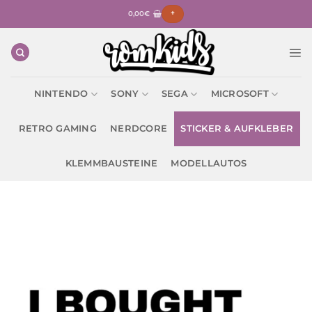
Zum
0,00
€
+
Inhalt
springen
NINTENDO
SONY
SEGA
MICROSOFT
RETRO GAMING
NERDCORE
STICKER & AUFKLEBER
KLEMMBAUSTEINE
MODELLAUTOS