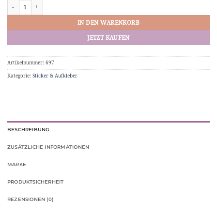
Vinyl-Sticker "I bought this after Elon went crazy." Tesla Aufkleber Menge
IN DEN WARENKORB
JETZT KAUFEN
Artikelnummer:
697
Kategorie:
Sticker & Aufkleber
BESCHREIBUNG
ZUSÄTZLICHE INFORMATIONEN
MARKE
PRODUKTSICHERHEIT
REZENSIONEN (0)