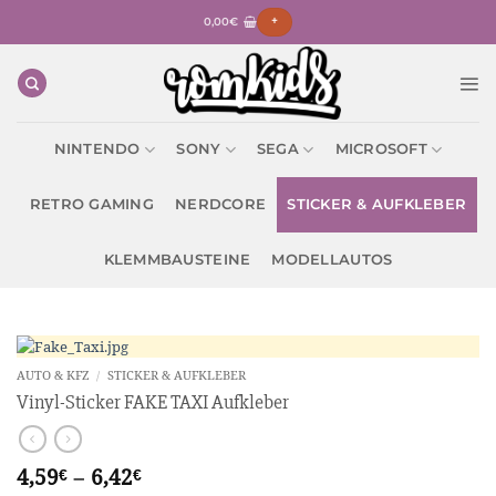
Zum
0,00
€
+
Inhalt
springen
NINTENDO
SONY
SEGA
MICROSOFT
RETRO GAMING
NERDCORE
STICKER & AUFKLEBER
KLEMMBAUSTEINE
MODELLAUTOS
AUTO & KFZ
/
STICKER & AUFKLEBER
Vinyl-Sticker FAKE TAXI Aufkleber
4,59
–
6,42
€
€