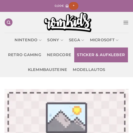
Zum
0,00
€
+
Inhalt
springen
NINTENDO
SONY
SEGA
MICROSOFT
RETRO GAMING
NERDCORE
STICKER & AUFKLEBER
KLEMMBAUSTEINE
MODELLAUTOS