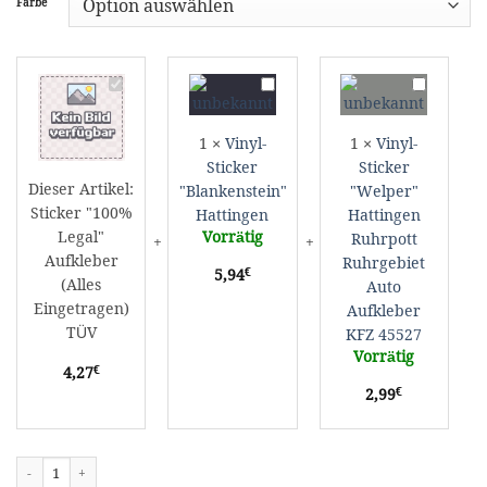
Farbe
Sticker
Vinyl-
Vinyl-
"100%
Sticker
Sticker
Legal"
"Blankenstein"
"Welper"
1
×
Vinyl-
1
×
Vinyl-
Aufkleber
Hattingen
Hattingen
Sticker
Sticker
(Alles
Ruhrpott
Dieser Artikel:
"Blankenstein"
"Welper"
Eingetragen)
Ruhrgebiet
Sticker "100%
Hattingen
Hattingen
TÜV
Auto
Legal"
Vorrätig
Aufkleber
Ruhrpott
KFZ
Aufkleber
Ruhrgebiet
€
5,94
45527
(Alles
Auto
Eingetragen)
Aufkleber
TÜV
KFZ 45527
Vorrätig
€
4,27
€
2,99
Sticker "100% Legal" Aufkleber (Alles Eingetragen) TÜV Menge