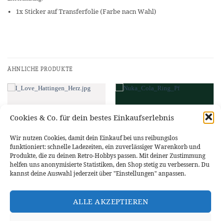
1x Sticker auf Transferfolie (Farbe nacn Wahl)
ÄHNLICHE PRODUKTE
Cookies & Co. für dein bestes Einkaufserlebnis
Wir nutzen Cookies, damit dein Einkauf bei uns reibungslos
funktioniert: schnelle Ladezeiten, ein zuverlässiger Warenkorb und
Produkte, die zu deinen Retro-Hobbys passen. Mit deiner Zustimmung
helfen uns anonymisierte Statistiken, den Shop stetig zu verbessern. Du
kannst deine Auswahl jederzeit über "Einstellungen" anpassen.
STICKER & AUFKLEBER
STICKER & AUFKLEBER
Vinyl-Sticker “I Love Hattingen”
Vinyl-Sticker “Nuka Cola” Fallout
ALLE AKZEPTIEREN
m. Herz
Aufkleber
2,99
€
6,29
€
–
6,99
€