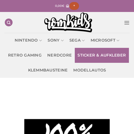
Zum
0,00
€
+
Inhalt
springen
NINTENDO
SONY
SEGA
MICROSOFT
RETRO GAMING
NERDCORE
STICKER & AUFKLEBER
KLEMMBAUSTEINE
MODELLAUTOS