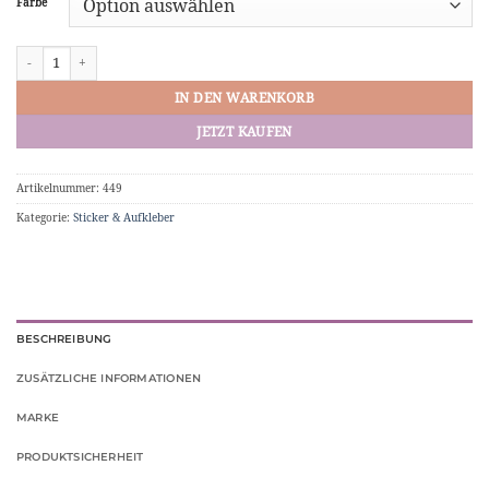
Farbe
Sticker "100% Legal" Aufkleber (Alles Eingetragen) TÜV Menge
IN DEN WARENKORB
JETZT KAUFEN
Artikelnummer:
449
Kategorie:
Sticker & Aufkleber
BESCHREIBUNG
ZUSÄTZLICHE INFORMATIONEN
MARKE
PRODUKTSICHERHEIT